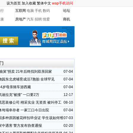
设为首页
加入收藏
繁体中文
wap手机访问
银行
互联网
电脑
手机
数码
论坛
健康
房地产
汽车
招聘
情爱
商机
门
狼舅”拐卖 21年后终找到双亲回家
07-04
物园东北虎哺育成活7胞胎 全球罕见
07-04
84岁母亲骑车游西藏
07-04
迪拉克“被撞” 一口要2万
12-17
黑恶装修公司 栩采实业 无资质 被叫停工
08-10
5400万元
体垮塌幸存者 一家三口今日出院
07-04
因多种原因被花样扣毕业证 学生该如何维
07-03
家中遇害 警方发布协查通报
02-20