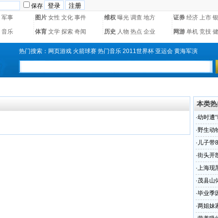
保存
军事
图片
女性
文化
事件
维权
曝光
调查
地方
证券
经济
上市
音乐
体育
文学
探索
奇闻
历史
人物
热点
企业
网游
单机
竞技
热门搜索：
网页游戏
火箭球赛
热门音乐
2011世界杯
亚运会
黄海军演
本类热
·
幼时遭“
·
野生动
·
儿子带
·
街头开凯
·
上海现
后欲勒索
·
茂县山
·
毕业季
权？
·
两姐妹