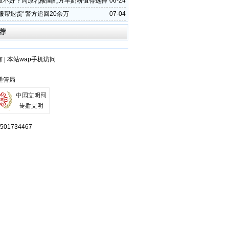
收不好？周原乳酸菌配方羊奶粉值得选择
06-24
服帮退货' 警方追回20余万
07-04
荐
有
|
本站wap手机访问
西通管局
734467