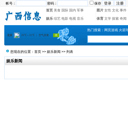
帐号：
密码：
保存
首页
美食
国际
国内
军事
图片
女性
文化
事件
娱乐
综艺
电影
电视
音乐
体育
文学
探索
奇闻
热门搜索：
网页游戏
火箭
您现在的位置：
首页
>>
娱乐新闻
>> 列表
娱乐新闻