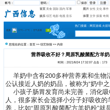
帐号：
密码：
保存
首页
美食
国际
国内
军事
图片
女性
文化
事件
娱乐
综艺
电影
电视
音乐
体育
文学
探索
奇闻
热门搜索：
网页游戏
火箭
您现在的位置：
首页
>>
综艺快报
>> 内容
营养吸收不好？周原乳酸菌配方羊奶
时间：2021/6/24 17:32:07 点击：
173
羊奶中含有200多种营养素和生物
公认接近人奶的奶品，被称为“奶中之
小孩子肠胃发育尚未完善，消化吸
人，很多家长会选择小分子好吸收的
养，比如“周原乳酸菌配方羊奶粉”就