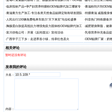
·
蓝莓叶黄素酯对眼睛干涩、眼酸胀痛有缓解作用？OEM贴
·
酸枣仁百合膏方睡眠
牌代工
厂
·
临床投标产品+孕产妇营养特膳粉OEM贴牌代加工哪家专
·
膏滋粉剂片剂OEM
业
·
膏滋膏方生产加工-专注各类天然食品贴牌定制有研发团队
·
特膳膏滋 减脂瘦身
厂家
务商
·
人民出行100辆免费电单车助力“天下来宾”马拉松盛事
·
抖音热门特殊膳食洋
牌加工
·
胸腺蛋白肽提高抵抗力增强免疫力固体粉OEM贴牌代加工
·
减肥塑身降脂，健康
服务商
服务商
·
富川供电公司：开展《反间谍法》宣传活动
·
乳母营养补充食品提
工
·
广西学子三下乡：走进界首小镇，传承红色圣火
·
OEM贴牌厂家：奶
一步！
相关评论
暂时还没有评论
发表我的评论
大名：
内容：