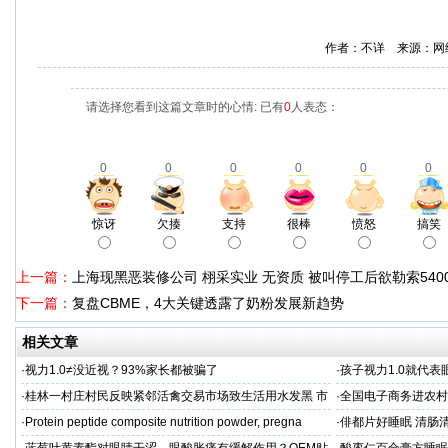
作者：不详 来源：网
请选择您看到这篇文章时的心情: 已有
0
人表态：
0
0
0
0
0
0
惊讶
欠揍
支持
很棒
愤怒
搞笑
上一篇：
上海现黑恶装修公司 栩采实业 无资质 被叫停工后欲勒索540
下一篇：
复盘CBME，4大关键透露了奶粉发展新趋势
相关文章
·
视力1.0≠没近视？93%家长都被骗了
·
孩子视力1.0就代
·
桂林一村庄村民反映紧邻活禽交易市场致生活用水发黑 市
·
全国电子商务进农村
场称属“造谣”，联合调查组介入调查
利开班
·
Protein peptide composite nutrition powder, pregna
·
俳都片好睡眠 清肠