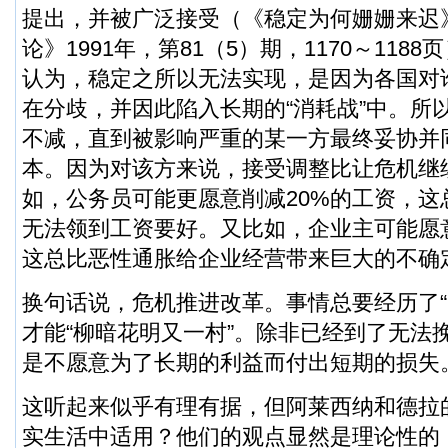
提出，并被广泛接受（《稳定为何姗姗来迟
论》1991年，第81（5）期，1170～118
认为，稳定之所以无法实现，是因为各国对谁
在分歧，并因此陷入长期的“消耗战”中。所
不减，直到被影响严重的某一方最终妥协并
本。因为对该方来说，接受调整比让危机继
如，公务员可能更愿意削减20%的工资，这
无法领到工资要好。又比如，企业主可能愿
这总比恶性通胀给企业经营带来巨大的不确
换句话说，危机推进改革。事情总要经历了“
才能“柳暗花明又一村”。除非已经到了无法
是不愿意为了长期的利益而付出短期的损失
这听起来似乎有理有据，但阿莱西纳和德拉
实
生活
中适用？他们的观点显然是理论性的