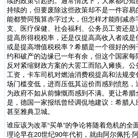
续的政策引起的。通常情况下，大家都心知
持续的，但要废除这些政策却不是一件容易
能都赞同预算赤字过大，但怎样才能削减赤
支、医疗保健、社会福利、公务员工资还是
提高所得税税率，还是仅提高高收入者或是
或是提高增值税税率？希腊是一个很好的例
约和破产的边缘已一年有余，但这个国家每
反对紧缩财政方案的大罢工而陷入瘫痪。公
工资，卡车司机对燃油消费税提高和法规变
场门槛变低，进而压低其运价而感到愤怒，
为政府不如从前慷慨而感到不满。更让希腊全
是，德国一家报纸曾经调侃地建议：希腊人
甚至雅典卫城。
谁应该为改革“买单”的争论将随着危机的全
理论早在20世纪90年代初，就由阿尔佩托·