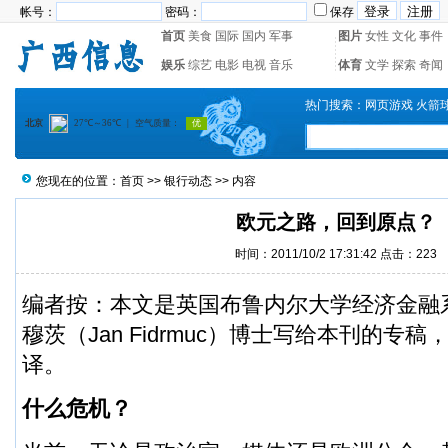
帐号：
密码：
保存
首页
美食
国际
国内
军事
图片
女性
文化
事件
娱乐
综艺
电影
电视
音乐
体育
文学
探索
奇闻
热门搜索：
网页游戏
火箭
您现在的位置：
首页
>>
银行动态
>> 内容
欧元之路，回到原点？
时间：2011/10/2 17:31:42 点击：
223
编者按：本文是英国布鲁内尔大学经济金融
穆茨（Jan Fidrmuc）博士写给本刊的专
译。
什么危机？