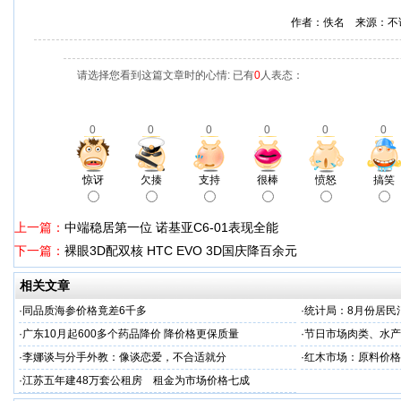
作者：佚名 来源：不
请选择您看到这篇文章时的心情: 已有
0
人表态：
0
0
0
0
0
0
惊讶
欠揍
支持
很棒
愤怒
搞笑
上一篇：
中端稳居第一位 诺基亚C6-01表现全能
下一篇：
裸眼3D配双核 HTC EVO 3D国庆降百余元
相关文章
·
同品质海参价格竟差6千多
·
统计局：8月份居民
·
广东10月起600多个药品降价 降价格更保质量
·
节日市场肉类、水产
·
李娜谈与分手外教：像谈恋爱，不合适就分
·
红木市场：原料价格
·
江苏五年建48万套公租房 租金为市场价格七成