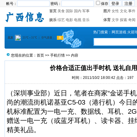
帐号：
密码：
保存
首页
美食
国际
国内
军事
图片
女性
文化
事件
娱乐
综艺
电影
电视
音乐
体育
文学
探索
奇闻
热门搜索：
网页游戏
火箭
您现在的位置：
首页
>>
手机行情
>> 内容
价格合适正值出手时机 送礼自
时间：2011/10/2 18:00:42 点击：
197
（深圳事业部）近日，笔者在商家“金诺手机
尚的潮流街机诺基亚C5-03（港行机）今日的
机标准配置为一电一充、数据线、耳机、2
赠送一电一充（或蓝牙耳机）、读卡器、挂
精美礼品。