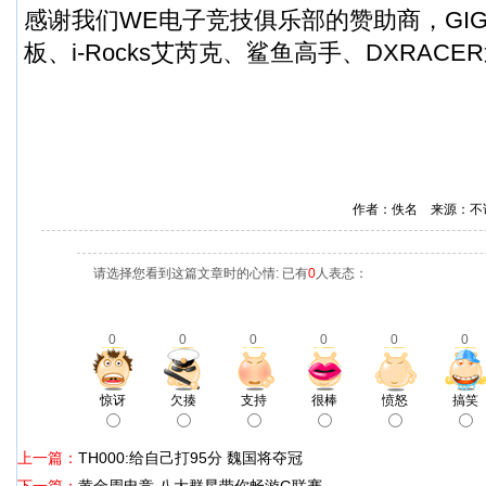
感谢我们WE电子竞技俱乐部的赞助商，GIG
板
、i-Rocks艾芮克、鲨鱼高手、DXRAC
作者：佚名 来源：不
请选择您看到这篇文章时的心情: 已有
0
人表态：
0
0
0
0
0
0
惊讶
欠揍
支持
很棒
愤怒
搞笑
上一篇：
TH000:给自己打95分 魏国将夺冠