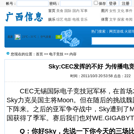
帐号：
密码：
保存
首页
美食
国际
国内
军事
图片
女性
文化
事件
娱乐
综艺
电影
电视
音乐
体育
文学
探索
奇闻
热门搜索：
网页游戏
火箭
您现在的位置：
首页
>>
电子竞技
>> 内容
Sky:CEC发挥的不好 为传播电
时间：2011/10/3 20:53:58 点击：
222
CEC无锡国际
电子竞技
冠军杯，在首场
Sky力克吴国主将Moon。但在随后的挑战魏国
下阵来。之后的亚军争夺战中，Sky遭到了M
国获得了季军。赛后我们也对WE.GIGABYT
Q：你好Sky，先说一下你今天的三场