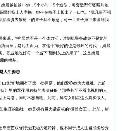
姚晨越拍越High，5个小时，5个造型，每套造型每张照片她
下高跟鞋换上人字拖，她坐在椅子上长出了一口气。“我凡事不强
我踮着脚去够树上的果子我不乐意，可一旦果子掉下来砸到我
说，“拼”显然不是一个体力活，时刻机警备战亦不是她的
顺势而至，是尽力而为。在这个“最好的也是最坏的时代”，姚晨
踏实、职业地吃好每一个当下“砸到头上的果子”，这是姚晨
潜藏的根基。
的是人生姿态
山倒海”地拥有了第一批拥趸，他们爱称她为大姚姚。此前，
潜伏》里的翠萍用独特的表演征服了那些甚至不看电视剧的人，
贴上网络，同时不忘自嘲。此前，鲜有女明星这么真实做人。
艺生涯的巅峰，她是拥有巨大话语权的“微博女王”。此前，鲜
靠德艺双馨行走江湖的老戏骨，也不同于把人生当成缤纷秀