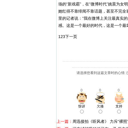
场的“新戏霸”，在“微博时代”姚晨为
她红得不靠绯闻不靠话题，甚至不完全
里的记者说：“我在微博上关注最真实
感。这是一个最好的时代，这是一个最
1
2
3
下一页
请选择您看到这篇文章时的心情: 
0
0
0
惊讶
欠揍
支持
上一篇：
周迅接拍《听风者》 力斥“裸照