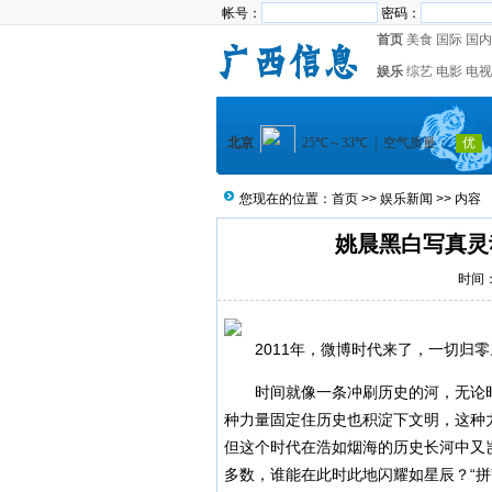
帐号：
密码：
首页
美食
国际
国内
娱乐
综艺
电影
电视
您现在的位置：
首页
>>
娱乐新闻
>> 内容
姚晨黑白写真灵
时间：2
2011年，微博时代来了，一切归零
时间就像一条冲刷历史的河，无论时
种力量固定住历史也积淀下文明，这种
但这个时代在浩如烟海的历史长河中又
多数，谁能在此时此地闪耀如星辰？“