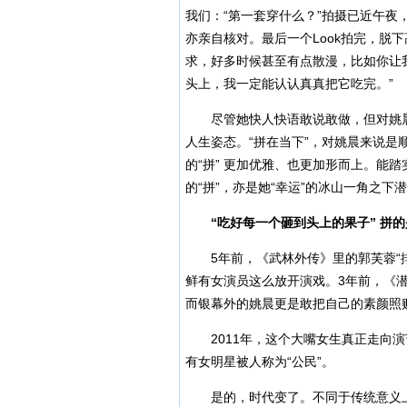
我们：“第一套穿什么？”拍摄已近午夜，
亦亲自核对。最后一个Look拍完，脱
求，好多时候甚至有点散漫，比如你让
头上，我一定能认认真真把它吃完。”
尽管她快人快语敢说敢做，但对姚晨来
人生姿态。“拼在当下”，对姚晨来说是
的“拼” 更加优雅、也更加形而上。能
的“拼”，亦是她“幸运”的冰山一角之下
“吃好每一个砸到头上的果子” 拼
5年前，《武林外传》里的郭芙蓉“排
鲜有女演员这么放开演戏。3年前，《
而银幕外的姚晨更是敢把自己的素颜照
2011年，这个大嘴女生真正走向演
有女明星被人称为“公民”。
是的，时代变了。不同于传统意义上