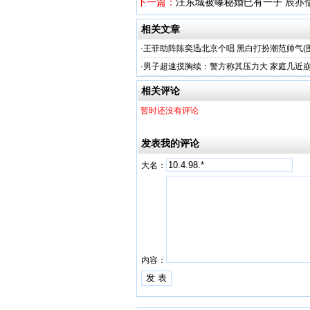
下一篇：
汪东城被曝秘婚已有一子 辰亦儒
相关文章
·
王菲助阵陈奕迅北京个唱 黑白打扮潮范帅气(图
·
男子超速摸胸续：警方称其压力大 家庭几近
相关评论
暂时还没有评论
发表我的评论
大名：
内容：