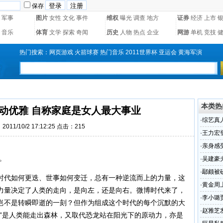
保存
军事
图片
女性
文化
事件
维权
曝光
调查
地方
证券
经济
上市
音乐
体育
文学
探索
奇闻
历史
人物
热点
企业
网游
单机
竞技
热门搜索：
网页游戏
火箭球赛
热门音乐
2011世界杯
亚运会
黄海军演
本类热
动优雅 自称家庭是女人最大事业
·
综艺真
011/10/2 17:12:25 点击：
215
·
王力宏
·
亲身感
。
·
吴建豪
·
鄢颇被
代如何更迭、世事如何变迁，总有一种逆流而上的力量，这
(图)
·
黄金周
力量决定了人类的走向，是向左，还是向右。微博时代来了，
·
李小璐
岂不是转瞬即逝的一刻？但作为组成这个时代的每个沉默的大
·
赵雅芝
拼”是人类能走出森林，又取代恐龙站在阳光下的原动力，亦是