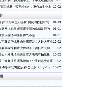
服沈阳展出 杰克逊手套、李小龙遗物齐亮
10-02
秀”冠军卓君：暂不想签约，重心放学业上
10-02
荐
发表“作为中国人骄傲” 网民与粉丝对骂
01-13
夫妻网上对骂 老婆爆吴演的戏都是假的
01-01
登浙卫视跨年晚会 帅气不减
01-01
白写真灵动优雅 自称家庭是女人最大事业
10-02
评委被毒舌 回应变性封杀：很低级无聊
10-02
惊心》杯具结局煽情 官方表态不拍续集
10-02
爱王烁藏裸照 周迅澄清：分手后毫无联系
10-02
拍MV身材容貌似女神 曾出演《大长今》
10-02
顶