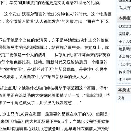
·
巨星私
下”、享受“此时此刻”的逍遥更是文明送给21世纪的礼物。
相
·
“达人
代”；这个安迪·沃霍尔预言的“做15分钟名人”的时代、这个物质极
本类推
代；这个微博叫嚣着“人人都能发言”的奔放时代，“拼在当下”又
·
赵雅芝
·
吴建豪
在于她是个当红的女演员，亦不是将她做出功利主义的价值
·
王力宏
晨带着另类的光彩脱颖而出，站在舞台最中央。在她身上，你
·
姚晨黑
“拼”更像是一个人的战斗——从“排山倒海”呼啸而来的郭芙蓉
·
金星当
，她每个角色都扎实、惊艳。而新时代又送给姚晨另一个维度的
·
《步步
的“微博女王”，是“粉丝过千万”的新晋偶像，是关注社会民生
·
传被旧
一段婚姻，又逐渐在生活中拓展新格局的强大女人。
·
李世英
(图)
上点儿”？她靠什么独门绝技拼杀于演艺圈这个亮丽、浮华
本类固
妆间里正在涂睫毛的大姚姚眯着眼睛哈哈一笑：“我幸运呗！毕
没有
来了一个角色就火了，几乎没为钱发过愁……”
山只有1/8露在海面，最重要的是藏在水下的7/8。但那是
，来到《精品》的大片现场是下午5点半，当她化妆完毕开始第
，正当时装编辑担心姚姚状态疲惫时，她早走到衣架前大声招呼