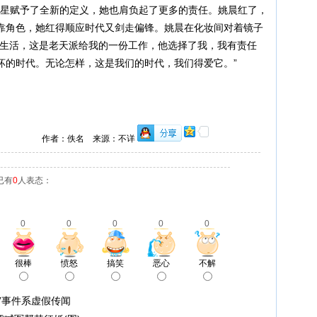
女明星赋予了全新的定义，她也肩负起了更多的责任。姚晨红了，
靠角色，她红得顺应时代又剑走偏锋。姚晨在化妆间对着镜子
的生活，这是老天派给我的一份工作，他选择了我，我有责任
坏的时代。无论怎样，这是我们的时代，我们得爱它。”
作者：佚名 来源：不详
已有
0
人表态：
0
0
0
0
0
很棒
愤怒
搞笑
恶心
不解
”事件系虚假传闻