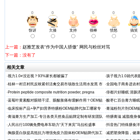
0
0
0
0
0
0
惊讶
欠揍
支持
很棒
愤怒
搞笑
上一篇：
赵雅芝发表“作为中国人骄傲” 网民与粉丝对骂
下一篇：没有了
相关文章
·
视力1.0≠没近视？93%家长都被骗了
·
孩子视力1.0就代
·
桂林一村庄村民反映紧邻活禽交易市场致生活用水发黑 市
·
全国电子商务进农村
场称属“造谣”，联合调查组介入调查
利开班
·
Protein peptide composite nutrition powder, pregna
·
俳都片好睡眠 清肠
·
蓝莓叶黄素酯对眼睛干涩、眼酸胀痛有缓解作用？OEM贴
·
酸枣仁百合膏方睡眠
牌代工
厂
·
临床投标产品+孕产妇营养特膳粉OEM贴牌代加工哪家专
·
膏滋粉剂片剂OEM
业
·
膏滋膏方生产加工-专注各类天然食品贴牌定制有研发团队
·
特膳膏滋 减脂瘦身
厂家
务商
·
人民出行100辆免费电单车助力“天下来宾”马拉松盛事
·
抖音热门特殊膳食洋
牌加工
·
胸腺蛋白肽提高抵抗力增强免疫力固体粉OEM贴牌代加工
·
减肥塑身降脂，健康