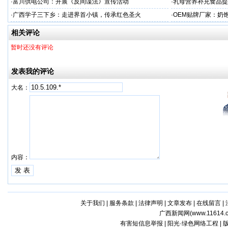
服务商
服务商
·
富川供电公司：开展《反间谍法》宣传活动
·
乳母营养补充食品提
工
·
广西学子三下乡：走进界首小镇，传承红色圣火
·
OEM贴牌厂家：奶
一步！
相关评论
暂时还没有评论
发表我的评论
大名：
内容：
关于我们
|
服务条款
|
法律声明
|
文章发布
|
在线留言
|
广西新闻网(
www.11614.
有害短信息举报 | 阳光·绿色网络工程 |