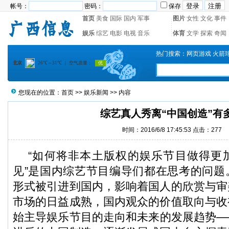
帐号：
密码：
保存
首页
美食
国际
国内
军事
图片
女性
文化
事件
娱乐
综艺
电影
电视
音乐
体育
文学
探索
奇闻
热门搜索：
网页游戏
火箭
您现在的位置：
首页
>>
娱乐新闻
>> 内容
综艺真人秀离“中国创造”有
时间：2016/6/8 17:45:53 点击：
277
“如何将非本土版权的娱乐节目做得更
见”是国内综艺节目编导们都在思考的问题
形式被引进到国内，影响着国人的欣赏与审
市场的日益成熟，国内观众的价值取向与收
始主导娱乐节目的走向和未来的发展趋势—