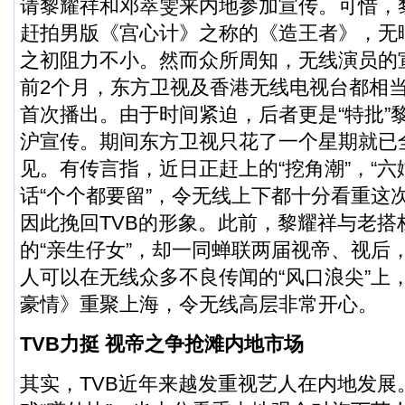
请黎耀祥和邓萃雯来内地参加宣传。可惜，
赶拍男版《宫心计》之称的《造王者》，无
之初阻力不小。然而众所周知，无线演员的
前2个月，东方卫视及香港无线电视台都相
首次播出。由于时间紧迫，后者更是“特批”
沪宣传。期间东方卫视只花了一个星期就已
见。有传言指，近日正赶上的“挖角潮”，“六
话“个个都要留”，令无线上下都十分看重这
因此挽回TVB的形象。此前，黎耀祥与老搭
的“亲生仔女”，却一同蝉联两届视帝、视后
人可以在无线众多不良传闻的“风口浪尖”上
豪情》重聚上海，令无线高层非常开心。
TVB
力挺 视帝之争抢滩内地市场
其实，TVB近年来越发重视艺人在内地发展