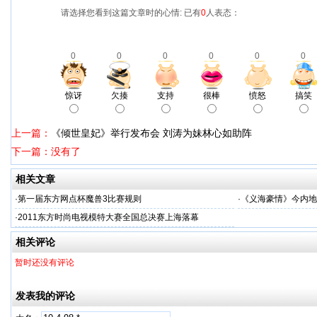
请选择您看到这篇文章时的心情: 已有
0
人表态：
0
0
0
0
0
0
惊讶
欠揍
支持
很棒
愤怒
搞笑
上一篇：
《倾世皇妃》举行发布会 刘涛为妹林心如助阵
下一篇：没有了
相关文章
·
第一届东方网点杯魔兽3比赛规则
·
《义海豪情》今内地
·
2011东方时尚电视模特大赛全国总决赛上海落幕
相关评论
暂时还没有评论
发表我的评论