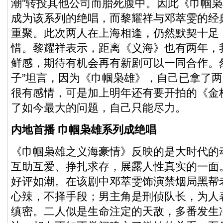
潮”转投其他公司而胎死腹中。因此《巾帼
成为该系列的绝唱，而黎耀祥与邓萃雯的经
重聚。此次两人在上海相逢，仍然默契十足
惜。黎耀祥表示，距离《义海》也有两年，
鲜感，期待有机会再有新剧可以一同合作。
子”坦言，因为《巾帼枭雄》，自己已拿了
很有感情，可是加上明年还有要开拍的《金
了如今最大的问题，自己只能尽力。
内地首播 巾帼枭雄系列成绝唱
《巾帼枭雄之义海豪情》反映的是大时代的
互助互爱、挣扎求存，展露人性真实的一面
好评如潮。在该剧中邓萃雯饰演禁烟局黑帮
心辣，不择手段；男主角是刑侦队长，为人
缜密。二人似是生命注定的天敌，多番发生