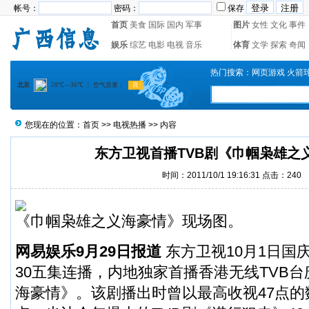
帐号：
密码：
保存
首页
美食
国际
国内
军事
图片
女性
文化
事件
娱乐
综艺
电影
电视
音乐
体育
文学
探索
奇闻
热门搜索：
网页游戏
火箭
您现在的位置：
首页
>>
电视热播
>> 内容
东方卫视首播TVB剧《巾帼枭雄之
时间：2011/10/1 19:16:31 点击：
240
《巾帼枭雄之义海豪情》现场图。
网易娱乐9月29日报道
东方卫视10月1日国庆
30五集连播，内地独家首播香港无线TVB
海豪情》。该剧播出时曾以最高收视47点的