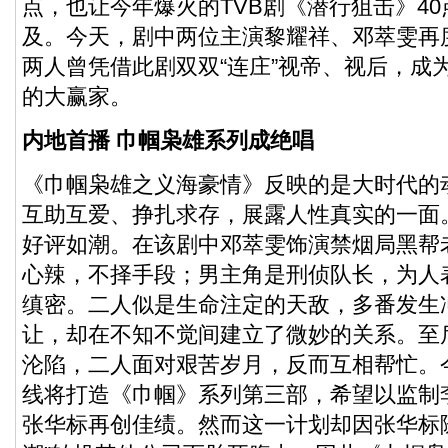
点，也让今年爆火的TVB剧《潜行狙击》4
及。今天，剧中两位主演黎耀祥、邓萃雯再
两人曾凭借此剧双双“连庄”视帝、视后，成
的大赢家。
内地首播 巾帼枭雄系列成绝唱
《巾帼枭雄之义海豪情》反映的是大时代的
互助互爱、挣扎求存，展露人性真实的一面
好评如潮。在该剧中邓萃雯饰演禁烟局黑帮
心辣，不择手段；男主角是刑侦队长，为人
缜密。二人似是生命注定的天敌，多番发生
让，却在不知不觉间建立了微妙的关系。至
沦陷，二人面对艰苦岁月，反而互相帮忙。
线将打造《巾帼》系列第三部，希望以监制
张华标再创佳绩。然而这一计划却因张华标随