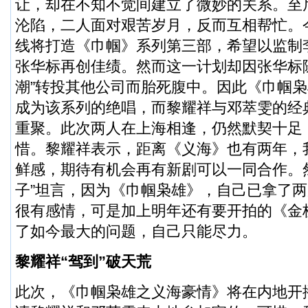
让，却在不知不觉间建立了微妙的关系。至
沦陷，二人面对艰苦岁月，反而互相帮忙。
线将打造《巾帼》系列第三部，希望以监制
张华标再创佳绩。然而这一计划却因张华标随
潮”转投其他公司而胎死腹中。因此《巾帼
成为该系列的绝唱，而黎耀祥与邓萃雯的经
重聚。此次两人在上海相逢，仍然默契十足
惜。黎耀祥表示，距离《义海》也有两年，
鲜感，期待有机会再有新剧可以一同合作。
子”坦言，因为《巾帼枭雄》，自己已拿了
很有感情，可是加上明年还有要开拍的《金
了如今最大的问题，自己只能尽力。
黎耀祥“驾到”破天荒
此次，《巾帼枭雄之义海豪情》将在内地开