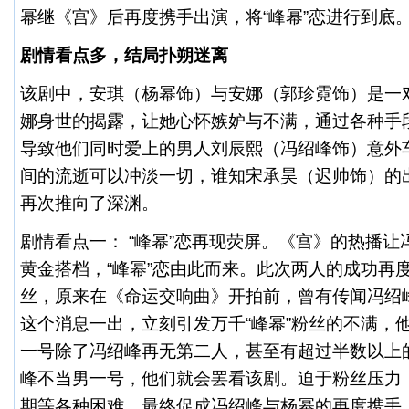
幂继《宫》后再度携手出演，将“峰幂”恋进行到底
剧情看点多，结局扑朔迷离
该剧中，安琪（杨幂饰）与安娜（郭珍霓饰）是一
娜身世的揭露，让她心怀嫉妒与不满，通过各种手
导致他们同时爱上的男人刘辰熙（冯绍峰饰）意外
间的流逝可以冲淡一切，谁知宋承昊（迟帅饰）的
再次推向了深渊。
剧情看点一： “峰幂”恋再现荧屏。《宫》的热播
黄金搭档，“峰幂”恋由此而来。此次两人的成功再
丝，原来在《命运交响曲》开拍前，曾有传闻冯绍
这个消息一出，立刻引发万千“峰幂”粉丝的不满，
一号除了冯绍峰再无第二人，甚至有超过半数以上
峰不当男一号，他们就会罢看该剧。迫于粉丝压力
期等各种困难，最终促成冯绍峰与杨幂的再度携手