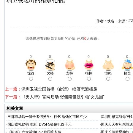
圳卫视送出的精致礼品。
作者：佚名 来源：不
请选择您看到这篇文章时的心情: 已有
0
人表态：
0
0
0
0
0
0
惊讶
欠揍
支持
很棒
愤怒
搞笑
上一篇：
深圳卫视全国首播《命运》 峰幂恋遭插足
下一篇：
《男人帮》官网启动 张俪隋俊波引领“女儿国”
相关文章
·
玉都市场后一健全者假扮学生行乞 给钱的市民不少
·
深圳明思克航母“歼1
·
国庆赠礼促销 唯彩TDV5F5摄像机仅千元
·
国庆天天有礼来就送
·
《问道》六大活动Hold住国庆长假
·
国庆长假群星助阵 