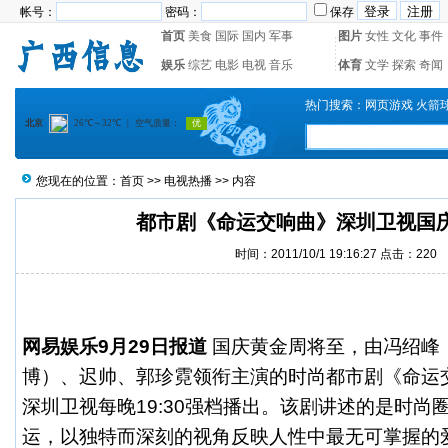
帐号：
密码：
保存
首页
美食
国际
国内
军事
图片
女性
文化
事件
娱乐
综艺
电影
电视
音乐
体育
文学
探索
奇闻
热门搜索：
网页游戏
火箭
您现在的位置：
首页
>>
电视热播
>> 内容
都市剧《命运交响曲》深圳卫视国
时间：2011/10/1 19:16:27 点击：
220
网易娱乐9月29日报道
国庆黄金周将至，由冯绍峰
博
）、迟帅、郭珍霓领衔主演的时尚都市剧《命运交
深圳卫视每晚19:30强档播出。该剧讲述的是时尚
运，以独特而深刻的视角反映人性中最无可掌握的