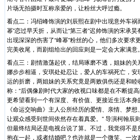
片场无拍摄时互称亲爱的，让粉丝大呼过瘾。
看点二：冯绍峰饰演的刘辰熙在剧中出现意外车祸
幂”恋过早夭折，从而让“第三者”迟帅饰演的宋承
出现深深的伤害了“峰幂”粉丝的心，他们多次要求更
完美收尾，而剧组给出的回应则是一定会大家满意
看点三：剧情激荡起伏，结局琢磨不透，姐妹的关
娜步步相逼，安琪处处忍让，爱人的车祸死亡，安
运的折磨，两姐妹的关系究竟是两败俱伤还是和睦
称：“后偶像剧时代大家的收视口味都是在不断提
更希望看到一个有深度、有价值、更接近生活本身
《命运交响曲》主人公所经历的爱情、亲情、梦想
让观众感受到世间依然存在着真爱。” 导演柯翰辰
但最终结局还是电视台说了算。不过，我觉得不是
抱在一起，或者结婚吧？也许就是一个微笑、一次