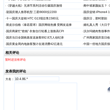
·
《穿越火线》兄弟节系列活动引爆国庆激情
·
阁中谁家颜如玉？《
·
迎国庆潮人推荐机型 三星I9000仅2200
·
国庆促销 iPhone4
·
十一国庆大促销 HTC G13现仅售1580元
·
国庆日，那时那刻
·
斯皮尔伯格《泰若星球》国庆网络热播 受网友追捧
·
婚礼真人秀《大日子
·
国庆商家忙“抢钱” 衣食住行轮番上涨推高CPI
·
沃尔玛猪肉售假事件
·
国庆当日全国铁路发送旅客892.8万人创纪录
·
广州商家国庆首日收1
·
国庆黄金周内地旅客预计在港消费42亿港元
·
中国一些地方国庆假
相关评论
暂时还没有评论
发表我的评论
大名：