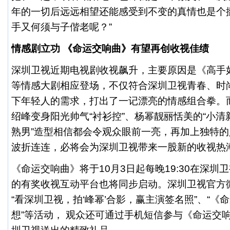
年的一切后远远相望还能感受到不变的真情也是个
手又何须与子偕老呢？”
情感剧立功
《命运交响曲》有望再创收视佳绩
深圳卫视近期电视剧收视飙升，主要原因是《高手
等情感大剧相应登场，不仅符合深圳卫视青春、时
下年轻人的需求，打出了一记漂亮的情感组合拳。
绍峰变身阳光帅气“衬衫控”、杨幂靓丽恬美的“小清
熟男”造型相信都会令观众眼前一亮，再加上独特
波折连连，必将会为深圳卫视带来一股新的收视热
《命运交响曲》将于10月3日起每晚19:30在深
的有奖收视互动平台也将同步启动。深圳卫视官方
“看深圳卫视，拍‘峰幂’合影，赢主演签名照”、“《
想”等活动， 观众还可通过手机短信参与《命运交