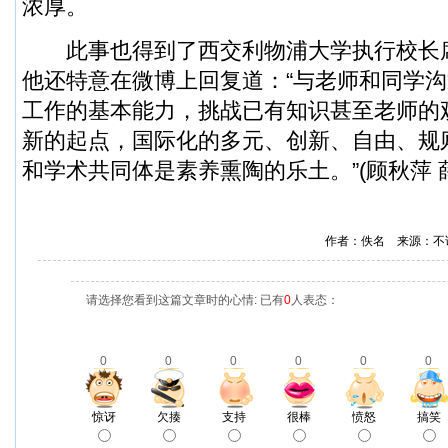
浓厚。
此事也得到了西交利物浦大学执行校长
他还特意在微博上回复道：“与老师和同学
工作的基本能力，挑战已有知识甚至老师的
新的起点，国际化的多元、创新、自由、规
和学术共同体是素养熏陶的乐土。”(顾秋萍 
作者：佚名 来源：不
请选择您看到这篇文章时的心情: 已有
0
人表态：
0
0
0
0
0
0
惊讶
欠揍
支持
很棒
愤怒
搞笑