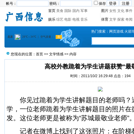
帐号：
密码：
保存
首页
美食
国际
国内
军事
图片
女性
文化
事件
娱乐
综艺
电影
电视
音乐
体育
文学
探索
奇闻
热门搜索：
网页游戏
火箭
您现在的位置：
首页
>>
文学情感
>> 内容
高校外教跪着为学生讲题获赞“最敬
时间：2011/10/2 16:29:48 点击：
194
你见过跪着为学生讲解题目的老师吗？
学，一位老师跪着为学生讲解题目的照片在
发。这位老师更是被称为“苏城最敬业老师”
记者在微博上找到了这张照片：在阶梯