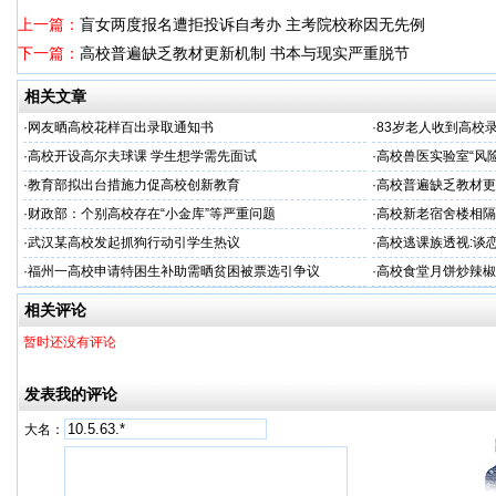
上一篇：
盲女两度报名遭拒投诉自考办 主考院校称因无先例
下一篇：
高校普遍缺乏教材更新机制 书本与现实严重脱节
相关文章
·
网友晒高校花样百出录取通知书
·
83岁老人收到高校
·
高校开设高尔夫球课 学生想学需先面试
·
高校兽医实验室“风
·
教育部拟出台措施力促高校创新教育
·
高校普遍缺乏教材更
·
财政部：个别高校存在“小金库”等严重问题
·
高校新老宿舍楼相隔
·
武汉某高校发起抓狗行动引学生热议
·
高校逃课族透视:谈
·
福州一高校申请特困生补助需晒贫困被票选引争议
·
高校食堂月饼炒辣椒
相关评论
暂时还没有评论
发表我的评论
大名：