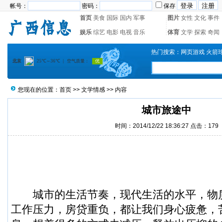
帐号：
密码：
保存
首页
美食
国际
国内
军事
图片
女性
文化
事件
娱乐
综艺
电影
电视
音乐
体育
文学
探索
奇闻
热门搜索：
网页游戏
火箭
您现在的位置：
首页
>>
文学情感
>> 内容
城市旅途中
时间：2014/12/22 18:36:27 点击：
179
城市的生活节奏，现代生活的水平，物
工作压力，房贷重负，都让我们身心疲惫，