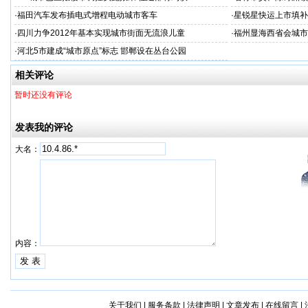
·
福田汽车发布插电式增程电动城市客车
·
星锐星快运上市填补
·
四川力争2012年基本实现城市街面无流浪儿童
·
福州显海西省会城市效
·
河北5市建成“城市原点”标志 邯郸设在丛台公园
相关评论
暂时还没有评论
发表我的评论
大名：
内容：
关于我们
|
服务条款
|
法律声明
|
文章发布
|
在线留言
|