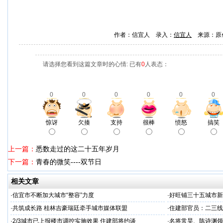
作者：信宜人 录入：
信宜人
来源：原
请选择您看到这篇文章时的心情: 已有
0
人表态：
0
0
0
0
0
0
惊讶
欠揍
支持
很棒
愤怒
搞笑
上一篇：
悉数走过的这二十五年岁月
下一篇：
青春的微笑----双节日
相关文章
·
信宜市不断加大城市“整容”力度
·
好旺铺三十五城市新
·
共筑成长路 桂林吉豪瑞廷牵手城市媒体联盟
·
住建部官员：二三线
·
2/3城市已上报楼市调控实施效果 住建部将约谈
·
名将常昊、陈诗渊领