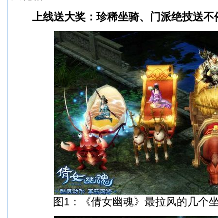
上线送大奖：珍稀坐骑、门派绝技送不
图1：《倩女幽魂》最拉风的几个坐