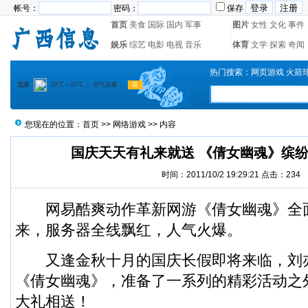
帐号：
密码：
保存
首页
美食
国际
国内
军事
图片
女性
文化
事件
娱乐
综艺
电影
电视
音乐
体育
文学
探索
奇闻
热门搜索：
网页游戏
火箭
您现在的位置：
首页
>>
网络游戏
>> 内容
国庆天天有礼来就送 《倩女幽魂》缤
时间：2011/10/2 19:29:21 点击：
234
网易酷爽动作革新网游《倩女幽魂》全
来，服务器全线飘红，人气火爆。
又逢金秋十月的国庆长假即将来临，刘
《倩女幽魂》，准备了一系列的精彩活动之
大礼相送！