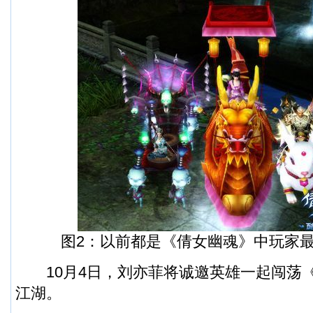
图2：以前都是《倩女幽魂》中玩家最
10月4日，刘亦菲将诚邀英雄一起闯荡
江湖。