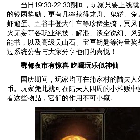
当日19:30-22:30期间，玩家只要上线就
的银两奖励，更有几率获得龙舟、鬼轿、兔
虾遛蛋、五谷丰登大牛车等珍稀坐骑，冥凤
火无妄等各职业绝技，解混、谈空说幻、风
能书，以及高级吴山石、宝匣钥匙等海量奖
过系统公告与大家分享他们的喜悦！
酆都夜市有惊喜 吃喝玩乐似神仙
国庆期间，玩家均可在蒲家村的陆夫人
币。玩家凭此就可在陆夫人四周的小摊贩中
看这些物品，它们的作用不可小窥。