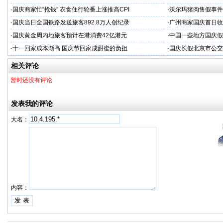
·
国庆商家忙“抢钱” 衣食住行轮番上涨推高CPI
·
沃尔玛猪肉售假事件
·
国庆当日全国铁路发送旅客892.8万人创纪录
·
广州商家国庆首日收1
·
国庆黄金周内地旅客预计在港消费42亿港元
·
中国一些地方国庆假
·
十一回家成本渐高 国庆节回家成甜蜜的负担
·
国庆长假北京市公交
相关评论
暂时还没有评论
发表我的评论
大名：
内容：