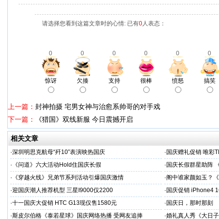
请选择您看到这篇文章时的心情: 已有
0
人表态：
0
0
0
0
0
0
惊讶
欠揍
支持
很棒
愤怒
搞笑
上一篇：
封神拍摄 宅男女神与治愈系帅哥的对手戏
下一篇：
《猎国》双线新服 今日震撼开启
相关文章
·
深圳明思克航母“歼10”表演映热国庆
·
国庆赠礼促销 唯彩T
·
《问道》六大活动Hold住国庆长假
·
国庆长假群星助阵 
·
《穿越火线》兄弟节系列活动引爆国庆激情
·
阁中谁家颜如玉？《
·
迎国庆潮人推荐机型 三星I9000仅2200
·
国庆促销 iPhone4
·
十一国庆大促销 HTC G13现仅售1580元
·
国庆日，那时那刻
·
斯皮尔伯格《泰若星球》国庆网络热播 受网友追捧
·
婚礼真人秀《大日子