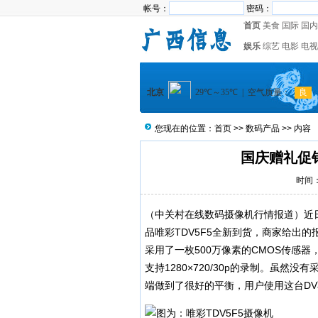
帐号：
密码：
首页
美食
国际
国内
娱乐
综艺
电影
电视
您现在的位置：
首页
>>
数码产品
>> 内容
国庆赠礼促销
时间：2
（中关村在线数码摄像机行情报道）近
品唯彩TDV5F5全新到货，商家给出的报
采用了一枚500万像素的CMOS传感器
支持1280×720/30p的录制。虽然没
端做到了很好的平衡，用户使用这台D