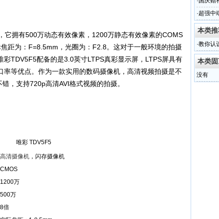
·
国庆赠礼
·
超强中端
本类推
，它拥有500万动态有效像素，1200万静态有效像素的COMS
·
教你认
距为：F=8.5mm，光圈为：F2.8。这对于一般环境的拍摄
DV5F5配备的是3.0英寸LTPS真彩显示屏，LTPS屏具有
本类固
口率等优点。作为一款实用的数码摄像机，高清视频拍摄是不
没有
错，支持720p高清AVI格式视频的拍摄。
唯彩 TDV5F5
高清摄像机
，闪存摄像机
CMOS
1200万
500万
8倍