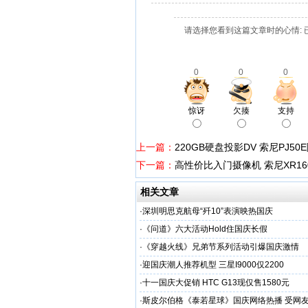
请选择您看到这篇文章时的心情: 
0
0
0
惊讶
欠揍
支持
上一篇：
220GB硬盘投影DV 索尼PJ50
下一篇：
高性价比入门摄像机 索尼XR16
相关文章
·
深圳明思克航母“歼10”表演映热国庆
·
《问道》六大活动Hold住国庆长假
·
《穿越火线》兄弟节系列活动引爆国庆激情
·
迎国庆潮人推荐机型 三星I9000仅2200
·
十一国庆大促销 HTC G13现仅售1580元
·
斯皮尔伯格《泰若星球》国庆网络热播 受网