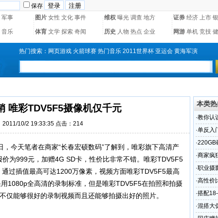
保存
军事
图片
女性
文化
事件
维权
曝光
调查
地方
证券
经济
上市
音乐
体育
文学
探索
奇闻
历史
人物
热点
企业
网游
单机
竞技
热门搜索：
网页游戏
火箭球赛
热门音乐
2011世界杯
亚运会
黄海军演
本类热
 唯彩TDV5F5摄像机仅千元
·
教你认
011/10/2 19:33:35 点击：
214
·
单反入门
·
220G
日，今天笔者在商家“长春宏硕数码”了解到，唯彩旗下高清产
·
商家疯狂
价为999元，加赠4G SD卡，性价比非常不错。唯彩TDV5F5
·
职业摄影
，通过插值最高可达1200万像素，视频方面唯彩TDV5F5最高
·
高性价比
有采用1080p全高清的录制标准，但是唯彩TDV5F5在拍照和拍摄
·
搭配18
V不仅能够很好的录制视频而且还能够拍摄出好的照片。
·
混搭大促