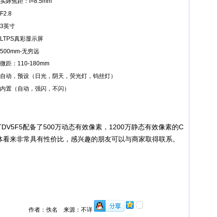
实际焦距：f=8.5mm
F2.8
3英寸
LTPS真彩显示屏
500mm-无穷远
微距：110-180mm
自动，预设（日光，阴天，荧光灯，钨丝灯）
内置（自动，强闪，不闪）
V5F5配备了500万动态有效像素，1200万静态有效像素的C
整体看来非常具有性价比，感兴趣的朋友可以与商家取得联系。
作者：佚名 来源：不详