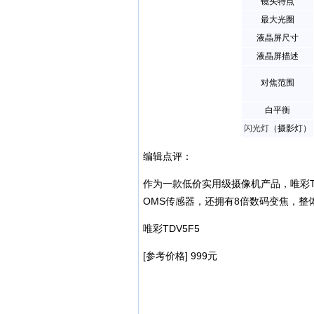
镜头特点
最大光圈
液晶屏尺寸
液晶屏描述
对焦范围
白平衡
闪光灯
（摄影灯）
编辑点评：
作为一款低价实用级摄像机产品，唯彩TD
OMS传感器，还拥有8倍数码变焦，
唯彩TDV5F5
[参考价格] 999元