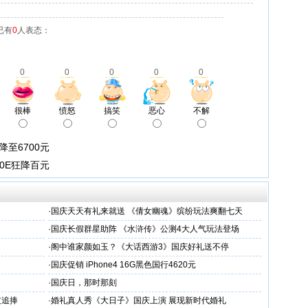
已有
0
人表态：
0
0
0
0
0
很棒
愤怒
搞笑
恶心
不解
E降至6700元
0E狂降百元
·
国庆天天有礼来就送 《倩女幽魂》缤纷玩法爽翻七天
·
国庆长假群星助阵 《水浒传》公测4大人气玩法登场
·
阁中谁家颜如玉？《大话西游3》国庆好礼送不停
·
国庆促销 iPhone4 16G黑色国行4620元
·
国庆日，那时那刻
友追捧
·
婚礼真人秀《大日子》国庆上演 展现新时代婚礼