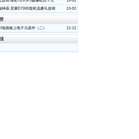
促销 唯彩TDV5F5摄像机仅千元
10-02
神器 尼康D7000套机送豪礼促销
10-02
荐
识电路板上电子元器件（二）
12-12
顶