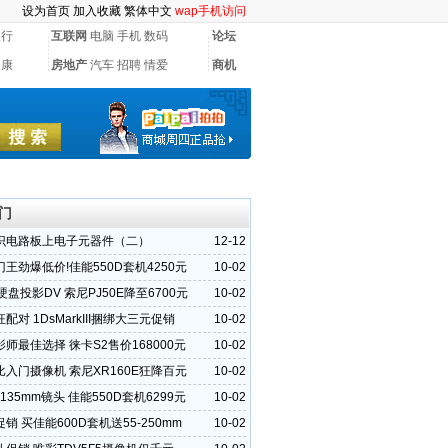
设为首页
加入收藏
繁体中文
wap手机访问
银行
互联网
电脑
手机
数码
论坛
健康
房地产
汽车
招聘
情爱
商机
门
识电路板上电子元器件（二）
12-12
王劲爆低价!佳能550D套机4250元
10-02
B硬盘投影DV 索尼PJ50E降至6700元
10-02
配对 1DsMarkIII捆绑大三元促销
10-02
师最佳选择 徕卡S2售价168000元
10-02
入门摄像机 索尼XR160E狂降百元
10-02
-135mm镜头 佳能550D套机6299元
10-02
销 买佳能600D套机送55-250mm
10-02