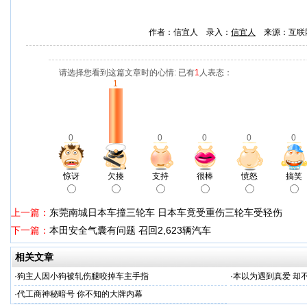
作者：信宜人 录入：
信宜人
来源：互联
请选择您看到这篇文章时的心情: 已有
1
人表态：
1
0
0
0
0
0
惊讶
欠揍
支持
很棒
愤怒
搞笑
上一篇：
东莞南城日本车撞三轮车 日本车竟受重伤三轮车受轻伤
下一篇：
本田安全气囊有问题 召回2,623辆汽车
相关文章
·
狗主人因小狗被轧伤腿咬掉车主手指
·
本以为遇到真爱 却
·
代工商神秘暗号 你不知的大牌内幕