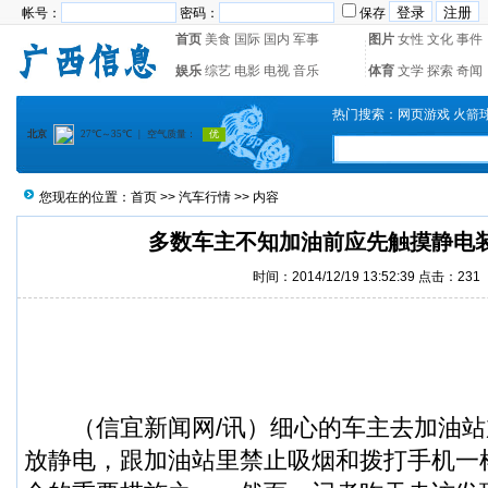
帐号：
密码：
保存
首页
美食
国际
国内
军事
图片
女性
文化
事件
娱乐
综艺
电影
电视
音乐
体育
文学
探索
奇闻
热门搜索：
网页游戏
火箭
您现在的位置：
首页
>>
汽车行情
>> 内容
多数车主不知加油前应先触摸静电
时间：2014/12/19 13:52:39 点击：
231
（
信宜新闻
网/讯）细心的车主去加油
放静电，跟加油站里禁止吸烟和拨打手机一