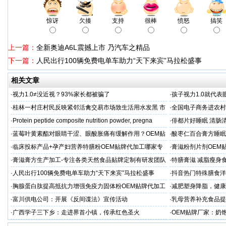
惊讶
欠揍
支持
很棒
愤怒
搞笑
上一篇：
全新奥迪A6L震撼上市 乃汽车之精品
下一篇：
人民出行100辆免费电单车助力“天下来宾”马拉松盛事
相关文章
·
视力1.0≠没近视？93%家长都被骗了
·
孩子视力1.0就代
·
桂林一村庄村民反映紧邻活禽交易市场致生活用水发黑 市
·
全国电子商务进农村
场称属“造谣”，联合调查组介入调查
利开班
·
Protein peptide composite nutrition powder, pregna
·
俳都片好睡眠 清肠
·
蓝莓叶黄素酯对眼睛干涩、眼酸胀痛有缓解作用？OEM贴
·
酸枣仁百合膏方睡眠
牌代工
厂
·
临床投标产品+孕产妇营养特膳粉OEM贴牌代加工哪家专
·
膏滋粉剂片剂OEM
业
·
膏滋膏方生产加工-专注各类天然食品贴牌定制有研发团队
·
特膳膏滋 减脂瘦身
厂家
务商
·
人民出行100辆免费电单车助力“天下来宾”马拉松盛事
·
抖音热门特殊膳食洋
牌加工
·
胸腺蛋白肽提高抵抗力增强免疫力固体粉OEM贴牌代加工
·
减肥塑身降脂，健康
服务商
服务商
·
富川供电公司：开展《反间谍法》宣传活动
·
乳母营养补充食品提
工
·
广西学子三下乡：走进界首小镇，传承红色圣火
·
OEM贴牌厂家：奶
一步！