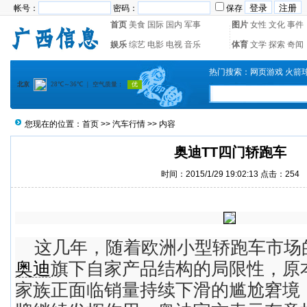
帐号：
密码：
保存
首页
美食
国际
国内
军事
图片
女性
文化
事件
娱乐
综艺
电影
电视
音乐
体育
文学
探索
奇闻
热门搜索：
网页游戏
火箭
您现在的位置：
首页
>>
汽车行情
>> 内容
奥迪TT四门轿跑车
时间：2015/1/29 19:02:13 点击：
254
这几年，随着欧洲小型轿跑车市场
奥迪
旗下自家产品结构的局限性，原
家族正面临销量持续下滑的尴尬窘境