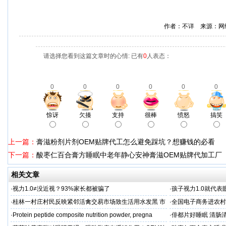
作者：不详 来源：网
请选择您看到这篇文章时的心情: 已有
0
人表态：
0
0
0
0
0
0
惊讶
欠揍
支持
很棒
愤怒
搞笑
上一篇：
膏滋粉剂片剂OEM贴牌代工怎么避免踩坑？想赚钱的必看
下一篇：
酸枣仁百合膏方睡眠中老年静心安神膏滋OEM贴牌代加工厂
相关文章
·
视力1.0≠没近视？93%家长都被骗了
·
孩子视力1.0就代
·
桂林一村庄村民反映紧邻活禽交易市场致生活用水发黑 市
·
全国电子商务进农村
场称属“造谣”，联合调查组介入调查
利开班
·
Protein peptide composite nutrition powder, pregna
·
俳都片好睡眠 清肠