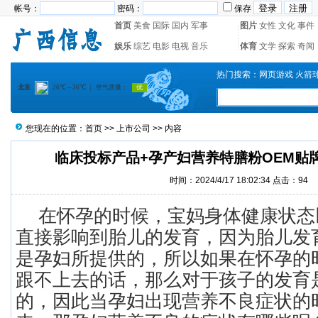
帐号：
密码：
保存
首页
美食
国际
国内
军事
图片
女性
文化
事件
娱乐
综艺
电影
电视
音乐
体育
文学
探索
奇闻
热门搜索：
网页游戏
火箭
您现在的位置：
首页
>>
上市公司
>> 内容
临床投标产品+孕产妇营养特膳粉OEM贴
时间：2024/4/17 18:02:34 点击：
94
在怀孕的时候，宝妈身体健康状态
直接影响到胎儿的发育，因为胎儿发
是孕妇所提供的，所以如果在怀孕的
跟不上去的话，那么对于孩子的发育
的，因此当孕妇出现营养不良症状的