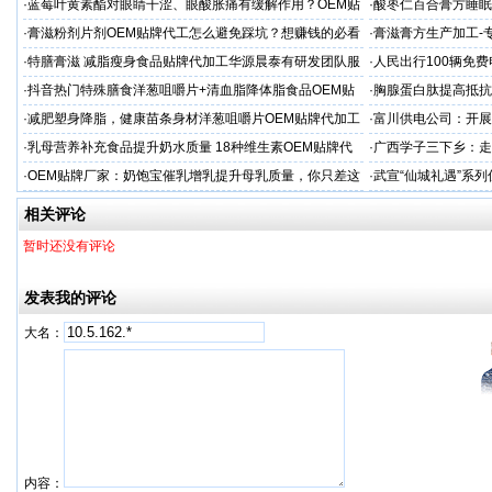
·
蓝莓叶黄素酯对眼睛干涩、眼酸胀痛有缓解作用？OEM贴
·
酸枣仁百合膏方睡眠
牌代工
厂
·
膏滋粉剂片剂OEM贴牌代工怎么避免踩坑？想赚钱的必看
·
膏滋膏方生产加工-
厂家
·
特膳膏滋 减脂瘦身食品贴牌代加工华源晨泰有研发团队服
·
人民出行100辆免
务商
·
抖音热门特殊膳食洋葱咀嚼片+清血脂降体脂食品OEM贴
·
胸腺蛋白肽提高抵抗
牌加工
服务商
·
减肥塑身降脂，健康苗条身材洋葱咀嚼片OEM贴牌代加工
·
富川供电公司：开展
服务商
·
乳母营养补充食品提升奶水质量 18种维生素OEM贴牌代
·
广西学子三下乡：走
工
·
OEM贴牌厂家：奶饱宝催乳增乳提升母乳质量，你只差这
·
武宣“仙城礼遇”系列
一步！
饮料博览会
相关评论
暂时还没有评论
发表我的评论
大名：
内容：