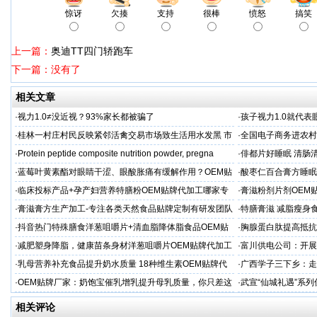
惊讶
欠揍
支持
很棒
愤怒
搞笑
上一篇：
奥迪TT四门轿跑车
下一篇：没有了
相关文章
·
视力1.0≠没近视？93%家长都被骗了
·
孩子视力1.0就代
·
桂林一村庄村民反映紧邻活禽交易市场致生活用水发黑 市
·
全国电子商务进农村
场称属“造谣”，联合调查组介入调查
利开班
·
Protein peptide composite nutrition powder, pregna
·
俳都片好睡眠 清肠
·
蓝莓叶黄素酯对眼睛干涩、眼酸胀痛有缓解作用？OEM贴
·
酸枣仁百合膏方睡眠
牌代工
厂
·
临床投标产品+孕产妇营养特膳粉OEM贴牌代加工哪家专
·
膏滋粉剂片剂OEM
业
·
膏滋膏方生产加工-专注各类天然食品贴牌定制有研发团队
·
特膳膏滋 减脂瘦身
厂家
务商
·
抖音热门特殊膳食洋葱咀嚼片+清血脂降体脂食品OEM贴
·
胸腺蛋白肽提高抵抗
牌加工
服务商
·
减肥塑身降脂，健康苗条身材洋葱咀嚼片OEM贴牌代加工
·
富川供电公司：开展
服务商
·
乳母营养补充食品提升奶水质量 18种维生素OEM贴牌代
·
广西学子三下乡：走
工
·
OEM贴牌厂家：奶饱宝催乳增乳提升母乳质量，你只差这
·
武宣“仙城礼遇”系列
一步！
饮料博览会
相关评论