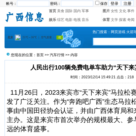
帐号：
密码：
保存
首页
美食
国际
国内
军事
图片
女性
文化
事件
娱乐
综艺
电影
电视
音乐
体育
文学
探索
奇闻
热门搜索：
网页游戏
火箭
您现在的位置：
首页
>>
汽车行情
>> 内容
人民出行100辆免费电单车助力“天下来
时间：2023/12/14 15:49:21 点击：
218
11月26日，2023来宾市“天下来宾”马拉
发了广泛关注。作为“奔跑吧广西”生态马拉
事由中国田径协会认证，并由广西体育局和
主办。这是来宾市首次举办的规模最大、参
远的体育盛事。