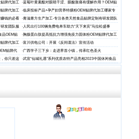
业贴牌代加工
·
蓝莓叶黄素酯对眼睛干涩、眼酸胀痛有缓解作用？OEM贴
牌代工
M贴牌代加工
·
临床投标产品+孕产妇营养特膳粉OEM贴牌代加工哪家专
业
想赚钱的必看
·
膏滋膏方生产加工-专注各类天然食品贴牌定制有研发团队
厂家
有研发团队服
·
人民出行100辆免费电单车助力“天下来宾”马拉松盛事
品OEM贴
·
胸腺蛋白肽提高抵抗力增强免疫力固体粉OEM贴牌代加工
服务商
M贴牌代加工
·
富川供电公司：开展《反间谍法》宣传活动
OEM贴牌代
·
广西学子三下乡：走进界首小镇，传承红色圣火
量，你只差这
·
武宣“仙城礼遇”系列优质农特产品亮相2023中国休闲食品
饮料博览会