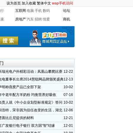
设为首页
加入收藏
繁体中文
wap手机访问
银行
互联网
电脑
手机
数码
论坛
健康
房地产
汽车
招聘
情爱
商机
门
科瑞光电户外精彩活动：凤凰山攀爬比赛
12-22
光电董事长出席2014慧聪网品牌颁奖盛典
12-13
）
声明称燕窝产品已全部下架
10-02
年中老年配方羊奶粉 均衡营养好吸收
07-16
负责人就《中小企业划型标准规定》答问
10-02
和浩特，宋非因为信任改变的生活，湖北
12-06
大王小王》，为您讲述真诚宋非
慧善比丘尼提供的材料
12-21
言广发银行电子银行 双方因“智”结缘
12-01