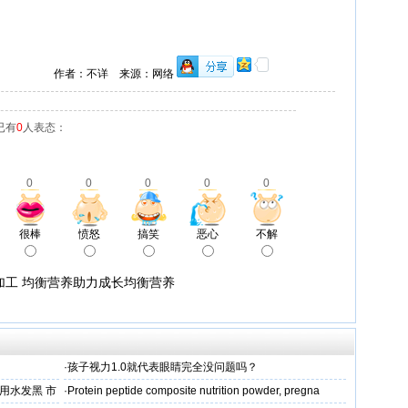
作者：不详 来源：网络
已有
0
人表态：
0
0
0
0
0
很棒
愤怒
搞笑
恶心
不解
加工 均衡营养助力成长均衡营养
·
孩子视力1.0就代表眼睛完全没问题吗？
用水发黑 市
·
Protein peptide composite nutrition powder, pregna