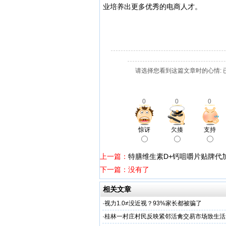
业培养出更多优秀的电商人才。
请选择您看到这篇文章时的心情: 
0
0
0
惊讶
欠揍
支持
上一篇：
特膳维生素D+钙咀嚼片贴牌代
下一篇：没有了
相关文章
·
视力1.0≠没近视？93%家长都被骗了
·
桂林一村庄村民反映紧邻活禽交易市场致生活