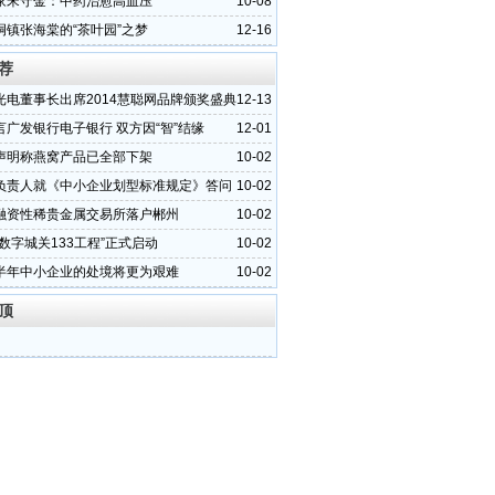
家宋守金：中药治愈高血压
10-08
垌镇张海棠的“茶叶园”之梦
12-16
荐
光电董事长出席2014慧聪网品牌颁奖盛典
12-13
）
言广发银行电子银行 双方因“智”结缘
12-01
声明称燕窝产品已全部下架
10-02
负责人就《中小企业划型标准规定》答问
10-02
融资性稀贵金属交易所落户郴州
10-02
数字城关133工程”正式启动
10-02
半年中小企业的处境将更为艰难
10-02
顶