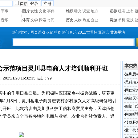
保存
军事
图片
女性
文化
事件
维权
曝光
调查
地方
证券
经济
上市
音乐
体育
文学
探索
奇闻
历史
人物
热点
企业
网游
单机
竞技
热门搜索：
网页游戏
火箭球赛
热门音乐
2011世界杯
亚运会
黄海军演
本类热
合示范项目灵川县电商人才培训顺利开班
·
深圳思
2025/1/20 16:32:35 点击：
99
·
思科瑞
（组图
·
同仁堂
济中的作用日益凸显。为积极响应国家乡村振兴战略，培养更
·
鹤龄天
5年1月8日，灵川县电子商务进农村乡村振兴人才高级研修培训
·
四部门
利开班。此次培训由灵川县科技工信和商贸局主办，天津伍创
·
内蒙呼
的学员来自全市各乡镇的电商从业者、农业合作社负责人、返
卫视《
·
转载释
·
孟非代