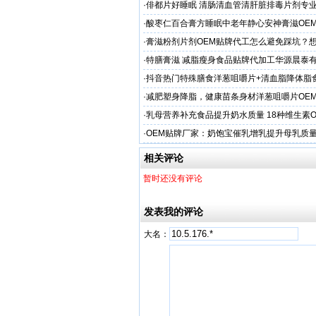
场称属“造谣”，联合调查组介入调查
·
俳都片好睡眠 清肠清血管清肝脏排毒片剂专
·
酸枣仁百合膏方睡眠中老年静心安神膏滋OE
厂
·
膏滋粉剂片剂OEM贴牌代工怎么避免踩坑？
·
特膳膏滋 减脂瘦身食品贴牌代加工华源晨泰
务商
·
抖音热门特殊膳食洋葱咀嚼片+清血脂降体脂食
牌加工
·
减肥塑身降脂，健康苗条身材洋葱咀嚼片OE
服务商
·
乳母营养补充食品提升奶水质量 18种维生素
工
·
OEM贴牌厂家：奶饱宝催乳增乳提升母乳质
一步！
相关评论
暂时还没有评论
发表我的评论
大名：