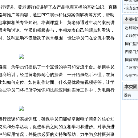
·
中医名
进行授课。黄老师详细讲解了农产品电商直播的基础知识、直播
·
信宜金
略与推广等内容，通过PPT演示和优秀案例解析等方式，帮助
本类推
地掌握相关专业知识。培训课堂上，黄老师通过生动的案例讲
·
思科瑞
思考和讨论。学员们积极参与，争相发表自己的观点和看法，
（组图
·
孟非代
讨。这种互动不仅活跃了课堂氛围，也让学员们在交流中获得
·
同仁堂
·
四部门
·
国首家
碰撞，为学员们提供了一个宝贵的学习和交流平台。参训学员
·
兰州市“
电商培训，经过黄老师耐心的授课，一开始虽然听不懂，在黄
·
今年下
比如如何定位、如何制作封面、什么是优质短视频等等，让学
本类固
这些学员们将把所学知识和技能应用到实际工作中，为电商行
没有
进行授课和实操训练，确保学员们能够掌握电子商务的核心知
交流和分享活动，促进学员之间的互相学习和进步。对学员进
中的应用情况，并提供必要的支持和帮助，力争为乡村振兴事