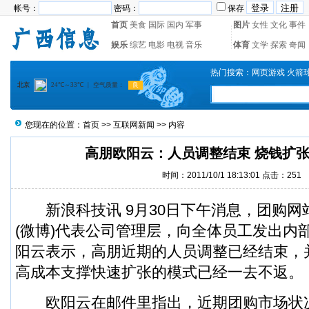
帐号：
密码：
保存
首页
美食
国际
国内
军事
图片
女性
文化
事件
娱乐
综艺
电影
电视
音乐
体育
文学
探索
奇闻
热门搜索：
网页游戏
火箭
您现在的位置：
首页
>>
互联网新闻
>> 内容
高朋欧阳云：人员调整结束 烧钱扩
时间：2011/10/1 18:13:01 点击：
251
新浪科技讯 9月30日下午消息，团购网
(微博)
代表公司管理层，向全体员工发出内
阳云表示，高朋近期的人员调整已经结束，
高成本支撑快速扩张的模式已经一去不返。
欧阳云在邮件里指出，近期团购市场状