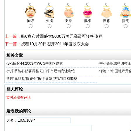
0
0
0
0
0
0
惊讶
欠揍
支持
很棒
愤怒
搞笑
上一篇：
酷6宣布赎回盛大5000万美元高级可转换债券
下一篇：
携程10月20日召开2011年度股东大会
相关文章
·
Sky回忆44:2003年WCG中国区结束
·
中小企业结构调整压
·
汽车节能补贴要调整 江门车市经销商让利忙
·
评论：“中国地产黄
·
明年元旦起“限娱令”执行 多家卫视节目有调整
相关评论
暂时还没有评论
发表我的评论
大名：