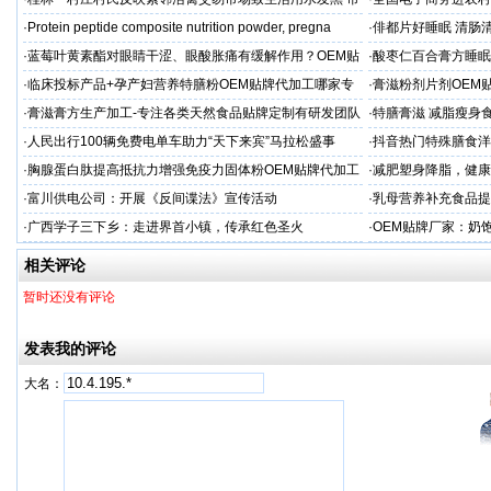
场称属“造谣”，联合调查组介入调查
利开班
·
Protein peptide composite nutrition powder, pregna
·
俳都片好睡眠 清肠
·
蓝莓叶黄素酯对眼睛干涩、眼酸胀痛有缓解作用？OEM贴
·
酸枣仁百合膏方睡眠
牌代工
厂
·
临床投标产品+孕产妇营养特膳粉OEM贴牌代加工哪家专
·
膏滋粉剂片剂OEM
业
·
膏滋膏方生产加工-专注各类天然食品贴牌定制有研发团队
·
特膳膏滋 减脂瘦身
厂家
务商
·
人民出行100辆免费电单车助力“天下来宾”马拉松盛事
·
抖音热门特殊膳食洋
牌加工
·
胸腺蛋白肽提高抵抗力增强免疫力固体粉OEM贴牌代加工
·
减肥塑身降脂，健康
服务商
服务商
·
富川供电公司：开展《反间谍法》宣传活动
·
乳母营养补充食品提
工
·
广西学子三下乡：走进界首小镇，传承红色圣火
·
OEM贴牌厂家：奶
一步！
相关评论
暂时还没有评论
发表我的评论
大名：