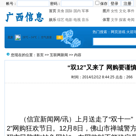
帐号：
密码：
保存
首页
美食
国际
国内
军事
图片
女性
文化
事件
娱乐
综艺
电影
电视
音乐
体育
文学
探索
奇闻
热门搜索：
网页游戏
火箭
您现在的位置：
首页
>>
互联网新闻
>> 内容
“双12”又来了 网购要谨
时间：2014/12/12 8:44:25 点击：
266
（
信宜新闻
网/讯）上月送走了“双十一”
2”网购狂欢节日。12月8日，佛山市禅城警