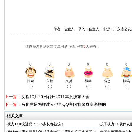
作者：信宜人 录入：
信宜人
来源：广东省公安
请选择您看到这篇文章时的心情: 已有
0
人表态：
0
0
0
0
0
0
惊讶
欠揍
支持
很棒
愤怒
搞笑
上一篇：
携程10月20日召开2011年度股东大会
下一篇：
马化腾是怎样建立他的QQ帝国和跻身富豪榜的
相关文章
·
视力1.0≠没近视？93%家长都被骗了
·
孩子视力1.0就代
·
桂林一村庄村民反映紧邻活禽交易市场致生活用水发黑 市
·
全国电子商务进农村