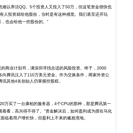
以养活QQ。5个投资人又投入了50万，但这笔资金很快也
要有人投资就给他股份，当时是有这种感觉。我们甚至还开玩
万，也会给他一些股份的。”
的商业计划书，满深圳寻找合适的风险投资。
终于，2000
各向腾讯注入了110万美元资金。作为交换条件，两家外资公
腾讯其他4名创始人仍掌握控股权。
0万买了一台康柏的服务器，4个CPU的那种，那是腾讯第一
围着看，高兴得不得了。”
资金解决后，如何盈利成为摆在马化
直面临着用户增长快，但盈利上不来的尴尬境地。