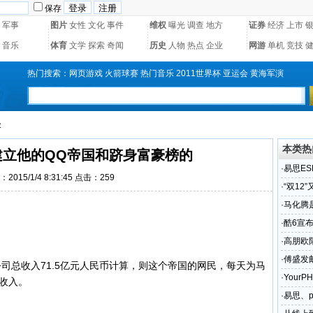
保存
军事
图片
女性
文化
事件
维权
曝光
调查
地方
证券
经济
上市
音乐
体育
文学
探索
奇闻
历史
人物
热点
企业
网游
单机
竞技
热门搜索：
网页游戏
火箭球赛
热门音乐
2011世界杯
亚运会
黄海军演
容
本类热
建立他的QQ帝国和跻身富豪榜的
·
易思ES
2015/1/4 8:31:45 点击：
259
·
“双12
·
马化腾
·
酷6宣
·
高朋欧
·
傅盛发
讯公司总收入71.5亿元人民币计算，则这个帝国的网民，每天为马
·
Your
的收入。
问题解
·
易思、p