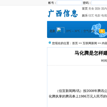
帐号：
密码：
首页
美食
国际
国内
娱乐
综艺
电影
电视
您现在的位置：
首页
>>
互联网新闻
>> 内
马化腾是怎样
时间：
（
信宜新闻
网/讯）
按2008年腾
化腾执掌的腾讯奉上1986万元人民币