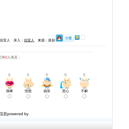
信宜人 录入：
信宜人
来源：原创
已有
0
人表态：
0
0
0
0
0
很棒
愤怒
搞笑
恶心
不解
powered by