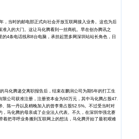
年，当时的邮电部正式向社会开放互联网接入业务。这也为后
策准入的大门。
这让马化腾看到一丝商机。早在创办腾讯之
里的4条电话线和8台电脑，承担起慧多网深圳站站长角色，日
管的马化腾递交离职报告后，结束在鹏润公司为期5年的打工生
限公司获准注册，注册资本金为50万元，其中马化腾占股47.
晔、陈一丹以及稍晚加入的曾李青占股52.5%。不过受当时对
约，马化腾的母亲成了企业法人代表。
不久，在深圳华强北赛
，带着把寻呼业务搬到互联网上的想法，马化腾开始了最初艰难