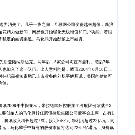
边界消失了。几乎一夜之间，互联网公司变得越来越像：新浪
始花精力做新闻，网易也开始强化无线增值和门户功能。
着眼
务稳定的融资渠道。马化腾开始酝酿上市融资。
先后登陆纳斯达克。两年后，3家公司均宣布盈利。随后7年
人也加入了这一队伍。
出人意料的是，腾讯2004年6月16日上
时任职高盛负责腾讯上市业务的刘炽平解释说，美国的估值可
价值。
2009年中报显示，米拉德国际控股集团占股比例缩减至3
司主要创始人的马化腾转任腾讯控股集团公司董事会主席，占有1
月，腾讯收入增长超过7成，接近54亿元;净利润超过22亿元，同
港元，马化腾手中持有的股份市值将达到226.7亿港元，身价飙