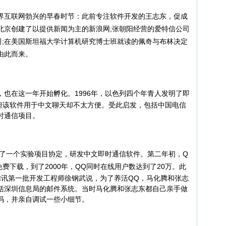
互联网勃兴的早春时节：此前专注软件开发的王志东，促成
北京创建了以提供新闻为主的新浪网;张朝阳经营的爱特信公司
司;在美国斯坦福大学计算机研究博士班就读的佩奇与布林决定
由此而来。
也在这一年开始孵化。
1996年，以色列四个年青人发明了即
，但该软件用于中文聊天却不太方便。受此启发，包括中国电信
时通信项目。
了一个实验项目协定，研发中文即时通信软件。第二年初，Q
费下载，到了2000年，QQ同时在线用户数达到了20万。
此
腾讯第一批开发工程师徐钢武说，为了养活QQ，马化腾和张志
括深圳信息局的邮件系统。当时马化腾和张志东都自己亲手做
码，并亲自调试一些小细节。