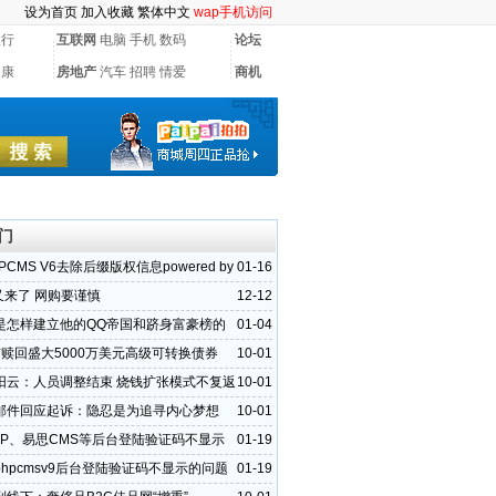
设为首页
加入收藏
繁体中文
wap手机访问
银行
互联网
电脑
手机
数码
论坛
健康
房地产
汽车
招聘
情爱
商机
门
PCMS V6去除后缀版权信息powered by
01-16
”又来了 网购要谨慎
12-12
是怎样建立他的QQ帝国和跻身富豪榜的
01-04
布赎回盛大5000万美元高级可转换债券
10-01
阳云：人员调整结束 烧钱扩张模式不复返
10-01
邮件回应起诉：隐忍是为追寻内心梦想
10-01
PHP、易思CMS等后台登陆验证码不显示
01-19
决方法
hpcmsv9后台登陆验证码不显示的问题
01-19