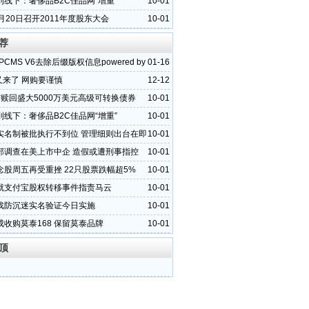
到线下：奢侈品B2C佳品网“增重”
10-01
月20日召开2011年度股东大会
10-01
荐
PCMS V6去除后缀版权信息powered by
01-16
”又来了 网购要谨慎
12-12
布赎回盛大5000万美元高级可转换债券
10-01
到线下：奢侈品B2C佳品网“增重”
10-01
实名制被批执行不到位 管理细则出台在即
10-01
部调查在美上市中企 造假或遭刑事指控
10-01
念股周五再受重挫 22只股票跌幅超5%
10-01
就支付宝股权转移事件指责马云
10-01
戏防沉迷实名验证今日实施
10-01
成收购莫泰168 保留莫泰品牌
10-01
顶