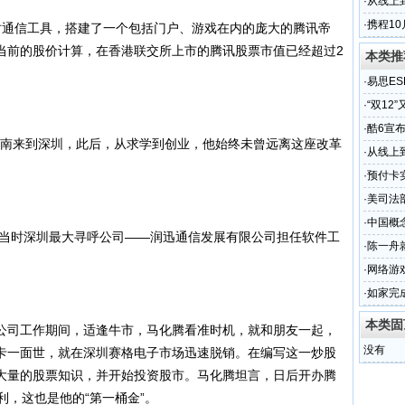
·
从线上
·
携程10
通信工具，搭建了一个包括门户、游戏在内的庞大的腾讯帝
当前的股价计算，在香港联交所上市的腾讯股票市值已经超过2
本类推
·
易思ES
·
“双12
·
酷6宣
海南来到深圳，此后，从求学到创业，他始终未曾远离这座改革
·
从线上
·
预付卡
·
美司法
·
中国概
当时深圳最大寻呼公司——润迅通信发展有限公司担任软件工
·
陈一舟
·
网络游
·
如家完
本类固
司工作期间，适逢牛市，马化腾看准时机，就和朋友一起，
没有
卡一面世，就在深圳赛格电子市场迅速脱销。在编写这一炒股
大量的股票知识，并开始投资股市。马化腾坦言，日后开办腾
利，这也是他的“第一桶金”。