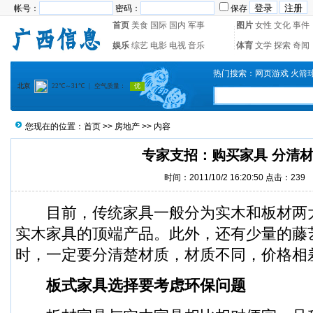
帐号：
密码：
保存
首页
美食
国际
国内
军事
图片
女性
文化
事件
娱乐
综艺
电影
电视
音乐
体育
文学
探索
奇闻
热门搜索：
网页游戏
火箭
您现在的位置：
首页
>>
房地产
>> 内容
专家支招：购买家具 分清
时间：2011/10/2 16:20:50 点击：
239
目前，传统家具一般分为实木和板材两
实木家具的顶端产品。此外，还有少量的藤
时，一定要分清楚材质，材质不同，价格相
板式家具选择要考虑环保问题