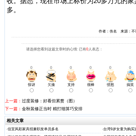
收。据悉，现在市场上标价为20多万元的家
多。
作者：佚名 来源：不
请选择您看到这篇文章时的心情: 已有
0
人表态：
0
0
0
0
0
0
惊讶
欠揍
支持
很棒
愤怒
搞笑
上一篇：
过度装修：好看但累赘（图）
下一篇：
金秋装修正当时 精打细算巧安排
相关文章
·
信宜风彩家具招兼职发单员多名
·
台湾9岁女童为购买