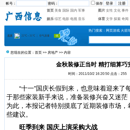
帐号：
密码：
保存
首页
美食
国际
国内
军事
图片
女性
文化
事件
娱乐
综艺
电影
电视
音乐
体育
文学
探索
奇闻
热门搜索：
网页游戏
火箭
您现在的位置：
首页
>>
房地产
>> 内容
金秋装修正当时 精打细算巧
时间：2011/10/2 16:20:50 点击：
255
“十一”国庆长假到来，也意味着迎来了
于那些家装新手来说，准备装修兴奋又迷茫
为此，本报记者特别摸底了近期装修市场，
些建议。
旺季到来 国庆上演采购大战