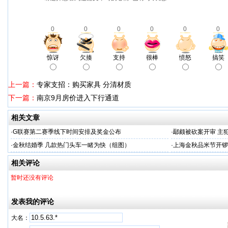
0
0
0
0
0
0
惊讶
欠揍
支持
很棒
愤怒
搞笑
上一篇：
专家支招：购买家具 分清材质
下一篇：
南京9月房价进入下行通道
相关文章
·
G联赛第二赛季线下时间安排及奖金公布
·
鄢颇被砍案开审 主
·
金秋结婚季 几款热门头车一睹为快（组图）
·
上海金秋品米节开锣 
相关评论
暂时还没有评论
发表我的评论
大名：