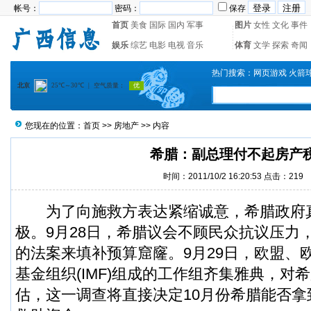
帐号：
密码：
保存
首页
美食
国际
国内
军事
图片
女性
文化
事件
娱乐
综艺
电影
电视
音乐
体育
文学
探索
奇闻
热门搜索：
网页游戏
火箭
您现在的位置：
首页
>>
房地产
>> 内容
希腊：副总理付不起房产
时间：2011/10/2 16:20:53 点击：
219
为了向施救方表达紧缩诚意，希腊政府
极。9月28日，希腊议会不顾民众抗议压力
的法案来填补预算窟窿。9月29日，欧盟、
基金组织(IMF)组成的工作组齐集雅典，对
估，这一调查将直接决定10月份希腊能否拿