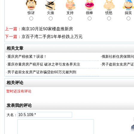
惊讶
欠揍
支持
很棒
愤怒
搞笑
上一篇：
南京10月近50家楼盘推新房
下一篇：
京百子湾二手房1年单价跌上万元
相关文章
·
重庆房产税收紧？误读！
·
俄新社析住房保障问
·
重庆存量房房产税开征 破冰之举引发各界关注
·
男子盗前女友房产证
·
男子盗前女友房产证诈骗贷款60万元被判刑
相关评论
暂时还没有评论
发表我的评论
大名：