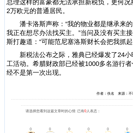
总理这样的富豪都无法承担新税负，更何况
2万欧元的普通居民。
潘卡洛斯声称：“我的物业都是继承来的
我正在想尽办法找买主。”当问及没有买主
斯打趣道：“可能范尼塞洛斯财长会把我抓起
新税法公布之际，雅典已经爆发了24小
工活动。希腊财政部已经被1000多名游行
经不是第一次出现。
作者：佚名 来源：不
请选择您看到这篇文章时的心情: 已有
0
人表态：
0
0
0
0
0
0