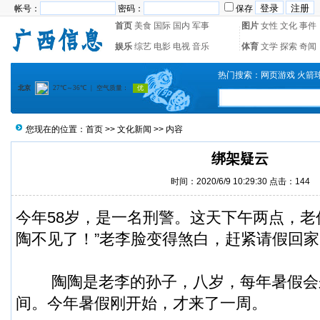
帐号：
密码：
保存
首页
美食
国际
国内
军事
图片
女性
文化
事件
娱乐
综艺
电影
电视
音乐
体育
文学
探索
奇闻
热门搜索：
网页游戏
火箭
您现在的位置：
首页
>>
文化新闻
>> 内容
绑架疑云
时间：2020/6/9 10:29:30 点击：
144
今年58岁，是一名刑警。这天下午两点，老
陶不见了！”老李脸变得煞白，赶紧请假回家
陶陶是老李的孙子，八岁，每年暑假会
间。今年暑假刚开始，才来了一周。