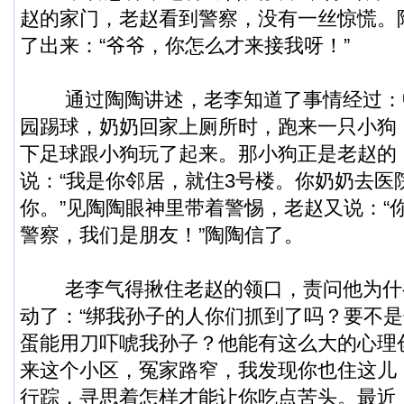
赵的家门，老赵看到警察，没有一丝惊慌。
了出来：“爷爷，你怎么才来接我呀！”
通过陶陶讲述，老李知道了事情经过：
园踢球，奶奶回家上厕所时，跑来一只小狗
下足球跟小狗玩了起来。那小狗正是老赵的
说：“我是你邻居，就住3号楼。你奶奶去医
你。”见陶陶眼神里带着警惕，老赵又说：“
警察，我们是朋友！”陶陶信了。
老李气得揪住老赵的领口，责问他为什
动了：“绑我孙子的人你们抓到了吗？要不
蛋能用刀吓唬我孙子？他能有这么大的心理
来这个小区，冤家路窄，我发现你也住这儿
行踪，寻思着怎样才能让你吃点苦头。最近