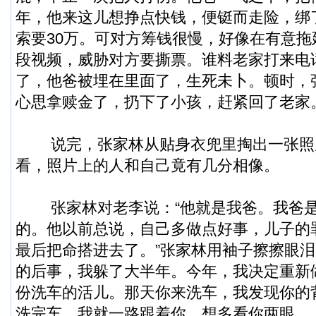
年，他来这儿想挣点快钱，便铤而走险，绑
索要30万。可对方筹钱很慢，好像在有意
段视频，威胁对方要撕票。谁料老家打来电
了，他爸被埋在里面了，生死未卜。顿时，
心思拿赎金了，扔下了小孩，赶紧回了老家
说完，张家林从贴身衣兜里掏出一张照
看，照片上的人和自己竟有几分相像。
张家林对老李说：“他就是我爸。我爸是
的。他以前总说，自己多做点好事，儿子的
最后把命搭进去了。”张家林用袖子擦擦眼泪
的后事，我躲了大半年。今年，我决定重新
份洗车的活儿。那天你来洗车，我发现你的
洗完车，我就一路跟着你，想多看你两眼…