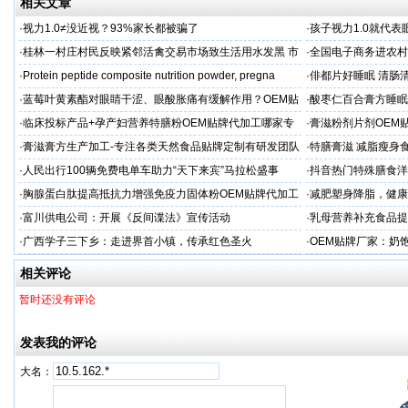
相关文章
·
视力1.0≠没近视？93%家长都被骗了
·
孩子视力1.0就代
·
桂林一村庄村民反映紧邻活禽交易市场致生活用水发黑 市
·
全国电子商务进农村
场称属“造谣”，联合调查组介入调查
利开班
·
Protein peptide composite nutrition powder, pregna
·
俳都片好睡眠 清肠
·
蓝莓叶黄素酯对眼睛干涩、眼酸胀痛有缓解作用？OEM贴
·
酸枣仁百合膏方睡眠
牌代工
厂
·
临床投标产品+孕产妇营养特膳粉OEM贴牌代加工哪家专
·
膏滋粉剂片剂OEM
业
·
膏滋膏方生产加工-专注各类天然食品贴牌定制有研发团队
·
特膳膏滋 减脂瘦身
厂家
务商
·
人民出行100辆免费电单车助力“天下来宾”马拉松盛事
·
抖音热门特殊膳食洋
牌加工
·
胸腺蛋白肽提高抵抗力增强免疫力固体粉OEM贴牌代加工
·
减肥塑身降脂，健康
服务商
服务商
·
富川供电公司：开展《反间谍法》宣传活动
·
乳母营养补充食品提
工
·
广西学子三下乡：走进界首小镇，传承红色圣火
·
OEM贴牌厂家：奶
一步！
相关评论
暂时还没有评论
发表我的评论
大名：