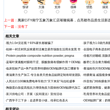
惊讶
欠揍
支持
很棒
愤怒
搞笑
上一篇：
萬家CiTY南宁五象万象汇店璀璨揭幕，点亮都市品质生活新
下一篇：没有了
相关文章
·
视力1.0≠没近视？93%家长都被骗了
·
孩子视力1.0就代
·
桂林一村庄村民反映紧邻活禽交易市场致生活用水发黑 市
·
全国电子商务进农村
场称属“造谣”，联合调查组介入调查
利开班
·
Protein peptide composite nutrition powder, pregna
·
俳都片好睡眠 清肠
·
蓝莓叶黄素酯对眼睛干涩、眼酸胀痛有缓解作用？OEM贴
·
酸枣仁百合膏方睡眠
牌代工
厂
·
临床投标产品+孕产妇营养特膳粉OEM贴牌代加工哪家专
·
膏滋粉剂片剂OEM
业
·
膏滋膏方生产加工-专注各类天然食品贴牌定制有研发团队
·
特膳膏滋 减脂瘦身
厂家
务商
·
人民出行100辆免费电单车助力“天下来宾”马拉松盛事
·
抖音热门特殊膳食洋
牌加工
·
胸腺蛋白肽提高抵抗力增强免疫力固体粉OEM贴牌代加工
·
减肥塑身降脂，健康
服务商
服务商
·
富川供电公司：开展《反间谍法》宣传活动
·
乳母营养补充食品提
工
·
广西学子三下乡：走进界首小镇，传承红色圣火
·
OEM贴牌厂家：奶
一步！
相关评论