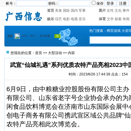
帐号：
密码：
保存
首页
美食
国际
国内
军事
图片
女性
文化
事件
娱乐
综艺
电影
电视
音乐
体育
文学
探索
奇闻
热门搜索：
网页游戏
火箭
您现在的位置：
首页
>>
大型活动
>> 内容
武宣“仙城礼遇”系列优质农特产品亮相2023
时间：2023/6/26 17:44:39 点击：
154
6月9日，由中粮糖业控股股份有限公司主
有限公司、山东省老字号企业协会承办的为期
闲食品饮料博览会在济南市山东国际会展中
创电子商务有限公司携武宣区域公共品牌“仙
农特产品亮相此次博览会。