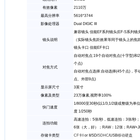
有效像素
2110万
最高分辨率
5616*3744
影像处理器
Dual DIGIC III
兼容镜头 佳能EF系列镜头(EF-S系列镜
镜头说明
（实际镜头焦距效果等同于镜头上的焦
镜头卡口 佳能EF卡口
自动对焦点:19个自动对焦点(十字型)和
个点)
对焦方式
自动对焦点选择:自动选择(45个点)，手
点、外部9点)
显示屏尺寸
3英寸
像素及类型
23万像素,视野率100%
1/8000至30秒(以1/3,1/2级或整级
快门速度
度 1/250秒
高速连拍：5张/秒，低速连拍：3张/秒；
连拍功能
6张（大，好）；RAW：12张；RAW+J
存储卡类型
CF卡
I or II/SD/
SDHC
/USB
移动硬盘