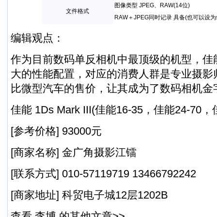
图像类型 JPEG、RAW(14位)
文件格式
RAW＋JPEG同时记录 具备(也可以设为s
编辑观点：
作为目前数码单反相机中最顶级的机型，佳能1Ds
大的性能配置，对应的消费人群是专业摄影
比微型汽车的售价，让其成为了数码相机金
佳能 1Ds Mark III(佳能16-35，佳能24-70，佳
[参考价格] 93000元
[商家名称] 金广角摄影江镭
[联系方式] 010-57119719 13466792242
[商家地址] 科贸电子城12层1202B
查看 李博 的其他文章>>