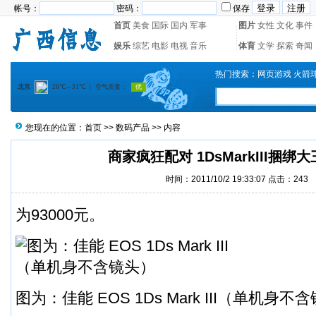
帐号：
密码：
保存
首页
美食
国际
国内
军事
图片
女性
文化
事件
娱乐
综艺
电影
电视
音乐
体育
文学
探索
奇闻
热门搜索：
网页游戏
火箭
您现在的位置：
首页
>>
数码产品
>> 内容
商家疯狂配对 1DsMarkIII捆绑
时间：2011/10/2 19:33:07 点击：
243
为93000元。
图为：佳能 EOS 1Ds Mark III（单机身不