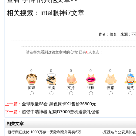
相关搜索：Intel眼神i7文章
作者：佚名 来源：不
请选择您看到这篇文章时的心情: 已有
0
人表态：
0
0
0
0
0
0
惊讶
欠揍
支持
很棒
愤怒
搞笑
上一篇：
全球限量68台 黑色徕卡X1售价36800元
下一篇：
超强中端神器 尼康D7000套机送豪礼促销
相关文章
·
银行疯狂揽储 1000万存一天除利息外再奖6万
·
原茂名市公安局长在