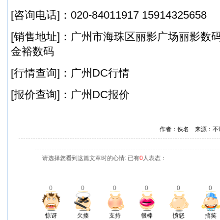
[咨询电话]：020-84011917 15914325658
[销售地址]：广州市海珠区丽影广场丽影数码港1
金裕数码
[行情查询]：广州DC行情
[报价查询]：广州DC报价
作者：佚名 来源：不
请选择您看到这篇文章时的心情: 已有
0
人表态：
0
0
0
0
0
0
惊讶
欠揍
支持
很棒
愤怒
搞笑