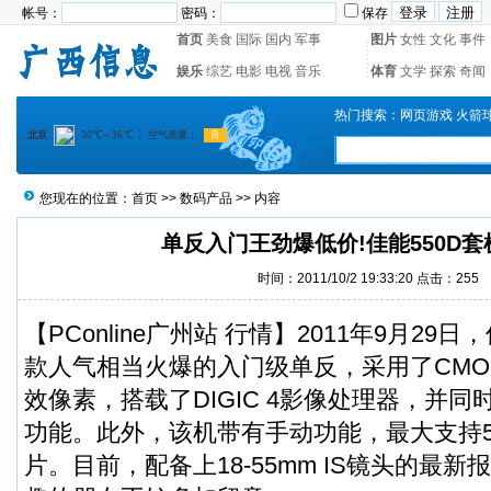
帐号：
密码：
保存
首页
美食
国际
国内
军事
图片
女性
文化
事件
娱乐
综艺
电影
电视
音乐
体育
文学
探索
奇闻
热门搜索：
网页游戏
火箭
您现在的位置：
首页
>>
数码产品
>> 内容
单反入门王劲爆低价!佳能550D套机
时间：2011/10/2 19:33:20 点击：
255
【PConline广州站 行情】2011年9月29日，
款人气相当火爆的入门级单反，采用了CMOS
效像素，搭载了DIGIC 4影像处理器，并同时
功能。此外，该机带有手动功能，最大支持518
片。目前，配备上18-55mm IS镜头的最新