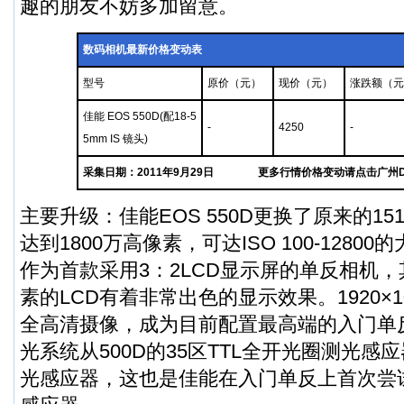
趣的朋友不妨多加留意。
数码相机最新价格变动表
型号
原价（元）
现价（元）
涨跌额（元
佳能 EOS 550D(配18-5
-
4250
-
5mm IS 镜头)
采集日期：2011年9月29日
更多行情价格变动请点击广州
主要升级：佳能EOS 550D更换了原来的15
达到1800万高像素，可达ISO 100-1280
作为首款采用3：2LCD显示屏的单反相机，
素的LCD有着非常出色的显示效果。1920×1080
全高清摄像，成为目前配置最高端的入门单反
光系统从500D的35区TTL全开光圈测光感
光感应器，这也是佳能在入门单反上首次尝