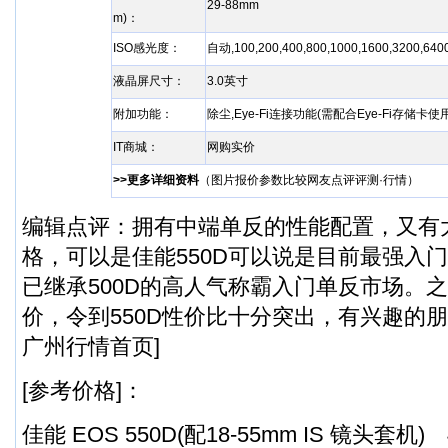
29-88mm
m)：
ISO感光度：
自动,100,200,400,800,1000,1600,3200,6
液晶屏尺寸：
3.0英寸
附加功能：
除尘,Eye-Fi连接功能(需配合Eye-Fi存储卡使用
IT商城：
网购实价
>>更多详细资料
（
图片
报价
参数
比较
网友点评
评测·行情
）
编辑点评：拥有中端单反的性能配置，又有
格，可以是佳能550D可以说是目前最强入
已继承500D的高人气称霸入门单反市场。
价，令到550D性价比十分突出，有兴趣的朋
广州行情首页]
[参考价格]：
佳能 EOS 550D(配18-55mm IS 镜头套机) 