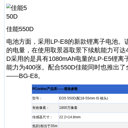
佳能550D
电池方面，采用LP-E8的新款锂离子电池。该
的电量，在使用取景器取景下续航能力可达44
D采用的是具有1080mAh电量的LP-E5锂
能力为400张。配合550D佳能同时也推出
——BG-E8。
PConline产品库——规格参数
型号：
EOS 550D(配18-55mm IS 镜头)
有效像素：
1
800万像素
传感器尺寸：
22.2×14.8mm
焦距(相当于35m