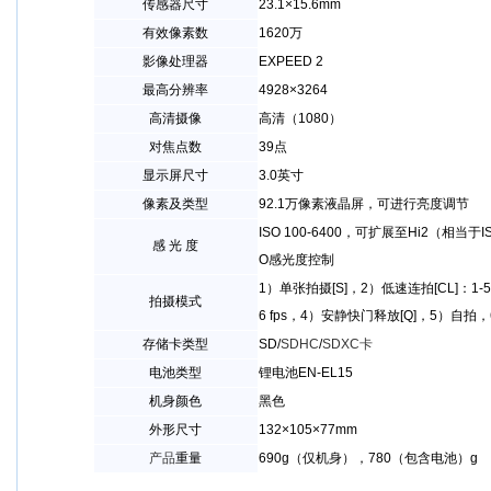
传感器尺寸
23.1×15.6mm
有效像素数
1620万
影像处理器
EXPEED 2
最高分辨率
4928×3264
高清摄像
高清（1080）
对焦点数
39点
显示屏尺寸
3.0英寸
像素及类型
92.1万像素液晶屏，可进行亮度调节
ISO 100-6400，可扩展至Hi2（相当于I
感 光 度
O感光度控制
1）单张拍摄[S]，2）低速连拍[CL]：1-5
拍摄模式
6 fps，4）安静快门释放[Q]，5）自
存储卡类型
SD/
SDHC
/
SDXC卡
电池类型
锂电池EN-EL15
机身颜色
黑色
外形尺寸
132×105×77mm
产品
重量
690g（仅机身），780（包含电池）g