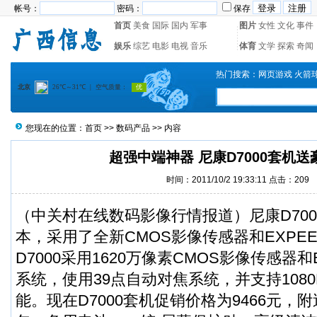
帐号：
密码：
保存
首页
美食
国际
国内
军事
图片
女性
文化
事件
娱乐
综艺
电影
电视
音乐
体育
文学
探索
奇闻
热门搜索：
网页游戏
火箭
您现在的位置：
首页
>>
数码产品
>> 内容
超强中端神器 尼康D7000套机
时间：2011/10/2 19:33:11 点击：
209
（中关村在线数码影像行情报道）尼康D700
本，采用了全新CMOS影像传感器和EXPEE
D7000采用1620万像素CMOS影像传感器和
系统，使用39点自动对焦系统，并支持108
能。现在D7000套机促销价格为9466元，