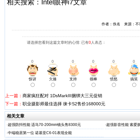
相关搜索：Intel眼神i7文章
作者：佚名 来源：不
请选择您看到这篇文章时的心情: 已有
0
人表态：
0
0
0
0
0
0
惊讶
欠揍
支持
很棒
愤怒
搞笑
上一篇：
商家疯狂配对 1DsMarkIII捆绑大三元促销
下一篇：
职业摄影师最佳选择 徕卡S2售价168000元
相关文章
·
超强防抖性能 适马70-200mm镜头售8300元
·
超强影音性能 索爱旗舰
·
中端稳居第一位 诺基亚C6-01表现全能