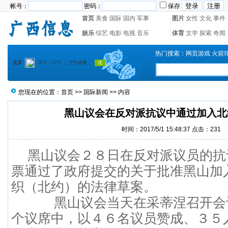
帐号：
密码：
保存
首页
美食
国际
国内
军事
图片
女性
文化
事件
娱乐
综艺
电影
电视
音乐
体育
文学
探索
奇闻
热门搜索：
网页游戏
火箭
您现在的位置：
首页
>>
国际新闻
>> 内容
黑山议会在反对派抗议中通过加入北
时间：2017/5/1 15:48:37 点击：
231
黑山议会２８日在反对派议员的抗
票通过了政府提交的关于批准黑山加
织（北约）的法律草案。
黑山议会当天在采蒂涅召开会
个议席中，以４６名议员赞成、３５