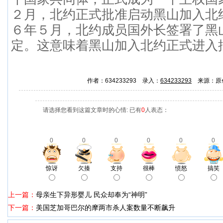
２月，北约正式批准启动黑山加入北
６年５月，北约成员国外长签署了黑
定。这意味着黑山加入北约正式进入
作者：634233293 录入：
634233293
来源：原
请选择您看到这篇文章时的心情: 已有
0
人表态：
0
0
0
0
0
0
惊讶
欠揍
支持
很棒
愤怒
搞笑
上一篇：
母亲生下异形婴儿 民众却奉为“神明”
下一篇：
美国芝加哥巴尔的摩两市杀人案数量不断飙升