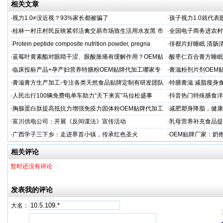
相关文章
·
视力1.0≠没近视？93%家长都被骗了
·
孩子视力1.0就代
·
桂林一村庄村民反映紧邻活禽交易市场致生活用水发黑 市
·
全国电子商务进农村
场称属“造谣”，联合调查组介入调查
利开班
·
Protein peptide composite nutrition powder, pregna
·
俳都片好睡眠 清肠
·
蓝莓叶黄素酯对眼睛干涩、眼酸胀痛有缓解作用？OEM贴
·
酸枣仁百合膏方睡眠
牌代工
厂
·
临床投标产品+孕产妇营养特膳粉OEM贴牌代加工哪家专
·
膏滋粉剂片剂OEM
业
·
膏滋膏方生产加工-专注各类天然食品贴牌定制有研发团队
·
特膳膏滋 减脂瘦身
厂家
务商
·
人民出行100辆免费电单车助力“天下来宾”马拉松盛事
·
抖音热门特殊膳食洋
牌加工
·
胸腺蛋白肽提高抵抗力增强免疫力固体粉OEM贴牌代加工
·
减肥塑身降脂，健康
服务商
服务商
·
富川供电公司：开展《反间谍法》宣传活动
·
乳母营养补充食品提
工
·
广西学子三下乡：走进界首小镇，传承红色圣火
·
OEM贴牌厂家：奶
一步！
相关评论
暂时还没有评论
发表我的评论
大名：