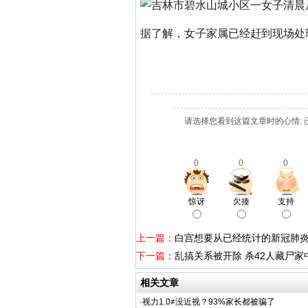
据了解，女子家属已经赶到现场处
请选择您看到这篇文章时的心情: 
0
0
0
惊讶
欠揍
支持
上一篇：
白宫想要从已经统计的新冠肺
下一篇：
乱搞关系被开除 杀42人藏尸
相关文章
·
视力1.0≠没近视？93%家长都被骗了