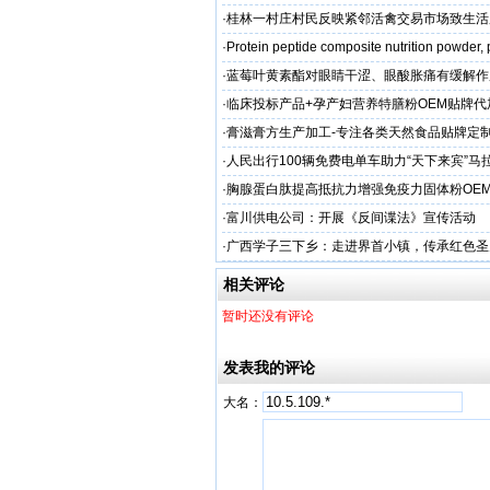
·
桂林一村庄村民反映紧邻活禽交易市场致生活
场称属“造谣”，联合调查组介入调查
·
Protein peptide composite nutrition powder,
·
蓝莓叶黄素酯对眼睛干涩、眼酸胀痛有缓解作
牌代工
·
临床投标产品+孕产妇营养特膳粉OEM贴牌代
业
·
膏滋膏方生产加工-专注各类天然食品贴牌定
厂家
·
人民出行100辆免费电单车助力“天下来宾”马
·
胸腺蛋白肽提高抵抗力增强免疫力固体粉OE
服务商
·
富川供电公司：开展《反间谍法》宣传活动
·
广西学子三下乡：走进界首小镇，传承红色圣
相关评论
暂时还没有评论
发表我的评论
大名：