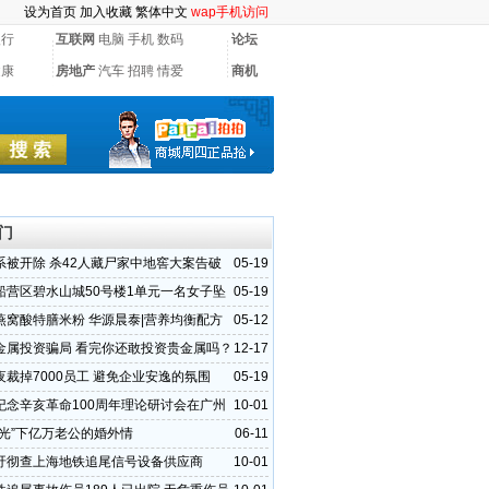
设为首页
加入收藏
繁体中文
wap手机访问
银行
互联网
电脑
手机
数码
论坛
健康
房地产
汽车
招聘
情爱
商机
门
系被开除 杀42人藏尸家中地窖大案告破
05-19
船营区碧水山城50号楼1单元一名女子坠
05-19
燕窝酸特膳米粉 华源晨泰|营养均衡配方
05-12
金属投资骗局 看完你还敢投资贵金属吗？
12-17
夜裁掉7000员工 避免企业安逸的氛围
05-19
纪念辛亥革命100周年理论研讨会在广州
10-01
高光”下亿万老公的婚外情
06-11
吁彻查上海地铁追尾信号设备供应商
10-01