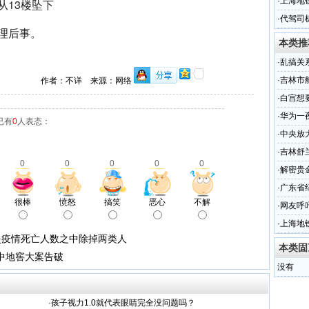
·
上海地
·
代驾司
理后事。
本类推
·
乱搞关
·
吉林市
作者：不详 来源：网络
楼身亡
·
白宫想
中除掉
·
华为一
已有
0
人表态：
·
中央放
·
吉林舒
0
0
0
0
0
拦住后
·
解密贵
·
广东省
很棒
愤怒
搞笑
恶心
不解
召开
·
网友呼
·
上海地
炎疫情死亡人数之中除掉两类人
本类固
家中地窖大案告破
没有
·
孩子视力1.0就代表眼睛完全没问题吗？