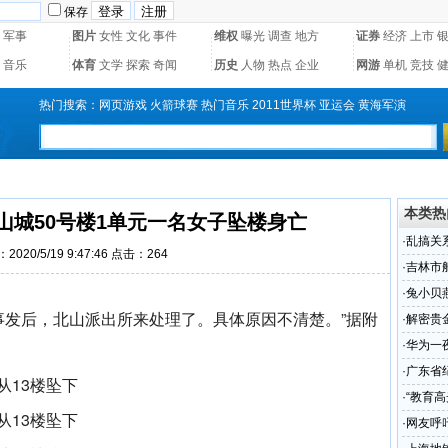
保存
军事
图片
女性
文化
事件
维权
曝光
调查
地方
证券
经济
上市
音乐
体育
文学
探索
奇闻
历史
人物
热点
企业
网游
单机
竞技
热门搜索：
网页游戏
火箭球赛
热门音乐
2011世界杯
亚运会
黄海军演
本类热
山城50号楼1单元一名女子坠楼身亡
·
乱搞关
2020/5/19 9:47:46 点击：
264
·
吉林市
楼身亡
·
兔小贝
，事发后，北山派出所来处理了。具体原因不清楚。”据附
科学
·
解密贵
·
华为一
·
广东省
召开
·
“教育
·
网友呼