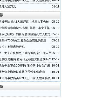
铁追尾事故伤员189人已出院 无危重伤员
10-01
机月入过万元
01-11
荐
系被开除 杀42人藏尸家中地窖大案告破
05-19
船营区碧水山城50号楼1单元一名女子坠
05-19
要从已经统计的新冠肺炎疫情死亡人数之
05-19
两类人
夜裁掉7000员工 避免企业安逸的氛围
05-19
大招！推进房地产税!
05-19
兰一女子在疫情之下强行遛狗 被工作人员
05-19
当场撒泼
金属投资骗局 看完你还敢投资贵金属吗？
12-17
纪念辛亥革命100周年理论研讨会在广州
10-01
吁彻查上海地铁追尾信号设备供应商
10-01
铁追尾事故伤员189人已出院 无危重伤员
10-01
顶