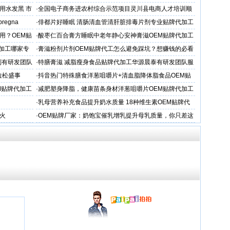
用水发黑 市
·
全国电子商务进农村综合示范项目灵川县电商人才培训顺
利开班
 pregna
·
俳都片好睡眠 清肠清血管清肝脏排毒片剂专业贴牌代加工
用？OEM贴
·
酸枣仁百合膏方睡眠中老年静心安神膏滋OEM贴牌代加工
厂
加工哪家专
·
膏滋粉剂片剂OEM贴牌代工怎么避免踩坑？想赚钱的必看
制有研发团队
·
特膳膏滋 减脂瘦身食品贴牌代加工华源晨泰有研发团队服
务商
拉松盛事
·
抖音热门特殊膳食洋葱咀嚼片+清血脂降体脂食品OEM贴
牌加工
M贴牌代加工
·
减肥塑身降脂，健康苗条身材洋葱咀嚼片OEM贴牌代加工
服务商
·
乳母营养补充食品提升奶水质量 18种维生素OEM贴牌代
工
火
·
OEM贴牌厂家：奶饱宝催乳增乳提升母乳质量，你只差这
一步！