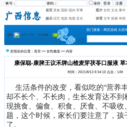
帐号：
密码：
保存
首页
美食
国际
国内
军事
图片
女性
文化
事件
娱乐
综艺
电影
电视
音乐
体育
文学
探索
奇闻
热门搜索：
网页游戏
火箭
您现在的位置：
首页
>>
女性频道
>> 内容
康保聪-康脾王议禾牌山楂麦芽茯苓口服液 
时间：2021/8/13 9:34:10 点击：
149
生活条件的改变，看似吃的“营养丰
却不长个、不长肉，生长发育达不到
现挑食、偏食、积食、厌食、不吸收
题，这个时候，家长们要注意了，孩
了。