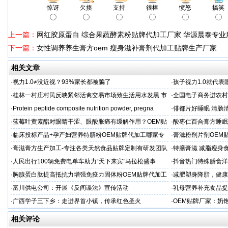
惊讶
欠揍
支持
很棒
愤怒
搞笑
上一篇：
网红胶原蛋白 综合果蔬酵素粉贴牌代加工厂家 华源晨泰专业
下一篇：
女性调养养生膏方oem 瘦身滋补膏剂代加工贴牌生产厂家
相关文章
·
视力1.0≠没近视？93%家长都被骗了
·
孩子视力1.0就代
·
桂林一村庄村民反映紧邻活禽交易市场致生活用水发黑 市
·
全国电子商务进农村
场称属“造谣”，联合调查组介入调查
利开班
·
Protein peptide composite nutrition powder, pregna
·
俳都片好睡眠 清肠
·
蓝莓叶黄素酯对眼睛干涩、眼酸胀痛有缓解作用？OEM贴
·
酸枣仁百合膏方睡眠
牌代工
厂
·
临床投标产品+孕产妇营养特膳粉OEM贴牌代加工哪家专
·
膏滋粉剂片剂OEM
业
·
膏滋膏方生产加工-专注各类天然食品贴牌定制有研发团队
·
特膳膏滋 减脂瘦身
厂家
务商
·
人民出行100辆免费电单车助力“天下来宾”马拉松盛事
·
抖音热门特殊膳食洋
牌加工
·
胸腺蛋白肽提高抵抗力增强免疫力固体粉OEM贴牌代加工
·
减肥塑身降脂，健康
服务商
服务商
·
富川供电公司：开展《反间谍法》宣传活动
·
乳母营养补充食品提
工
·
广西学子三下乡：走进界首小镇，传承红色圣火
·
OEM贴牌厂家：奶
一步！
相关评论