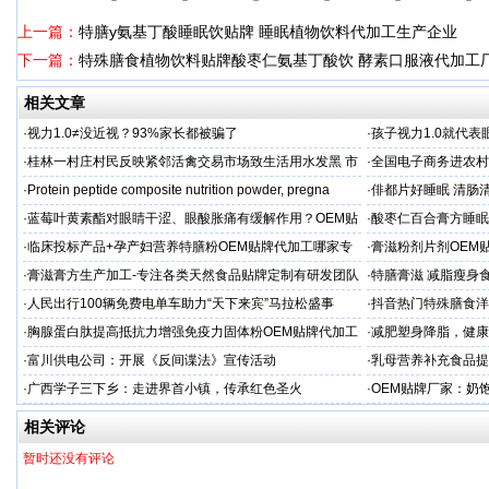
上一篇：
特膳y氨基丁酸睡眠饮贴牌 睡眠植物饮料代加工生产企业
下一篇：
特殊膳食植物饮料贴牌酸枣仁氨基丁酸饮 酵素口服液代加工
相关文章
·
视力1.0≠没近视？93%家长都被骗了
·
孩子视力1.0就代
·
桂林一村庄村民反映紧邻活禽交易市场致生活用水发黑 市
·
全国电子商务进农村
场称属“造谣”，联合调查组介入调查
利开班
·
Protein peptide composite nutrition powder, pregna
·
俳都片好睡眠 清肠
·
蓝莓叶黄素酯对眼睛干涩、眼酸胀痛有缓解作用？OEM贴
·
酸枣仁百合膏方睡眠
牌代工
厂
·
临床投标产品+孕产妇营养特膳粉OEM贴牌代加工哪家专
·
膏滋粉剂片剂OEM
业
·
膏滋膏方生产加工-专注各类天然食品贴牌定制有研发团队
·
特膳膏滋 减脂瘦身
厂家
务商
·
人民出行100辆免费电单车助力“天下来宾”马拉松盛事
·
抖音热门特殊膳食洋
牌加工
·
胸腺蛋白肽提高抵抗力增强免疫力固体粉OEM贴牌代加工
·
减肥塑身降脂，健康
服务商
服务商
·
富川供电公司：开展《反间谍法》宣传活动
·
乳母营养补充食品提
工
·
广西学子三下乡：走进界首小镇，传承红色圣火
·
OEM贴牌厂家：奶
一步！
相关评论
暂时还没有评论