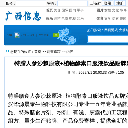
帐号：
密码：
保存
首页
美食
国际
国内
军事
图片
女性
文化
事件
娱乐
综艺
电影
电视
音乐
体育
文学
探索
奇闻
热门搜索：
网页游戏
火箭
您现在的位置：
首页
>>
调查追踪
>> 内容
特膳人参沙棘原液+植物酵素口服液饮品贴牌
时间：2022/3/1 20:03:33 点击：
135
特膳膳食人参沙棘原液+植物酵素口服液饮品贴牌
汉华源晨泰生物科技有限公司专业十五年专业品牌
品、特殊膳食片剂、粉剂、膏滋、胶囊代加工流程
组方、量少生产贴牌、产品免费寄样，提供全新的