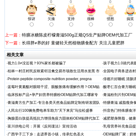
0
0
0
0
0
0
惊讶
欠揍
支持
很棒
愤怒
搞笑
上一篇：
特膳冰糖陈皮柠檬膏滋500g正规QS生产贴牌OEM代加工厂
下一篇：
长得胖≠养的好 童健轻天然植物膳食配方 关注儿童肥胖
相关文章
·
视力1.0≠没近视？93%家长都被骗了
·
孩子视力1.0就代
·
桂林一村庄村民反映紧邻活禽交易市场致生活用水发黑 市
·
全国电子商务进农村
场称属“造谣”，联合调查组介入调查
利开班
·
Protein peptide composite nutrition powder, pregna
·
俳都片好睡眠 清肠
·
蓝莓叶黄素酯对眼睛干涩、眼酸胀痛有缓解作用？OEM贴
·
酸枣仁百合膏方睡眠
牌代工
厂
·
临床投标产品+孕产妇营养特膳粉OEM贴牌代加工哪家专
·
膏滋粉剂片剂OEM
业
·
膏滋膏方生产加工-专注各类天然食品贴牌定制有研发团队
·
特膳膏滋 减脂瘦身
厂家
务商
·
人民出行100辆免费电单车助力“天下来宾”马拉松盛事
·
抖音热门特殊膳食洋
牌加工
·
胸腺蛋白肽提高抵抗力增强免疫力固体粉OEM贴牌代加工
·
减肥塑身降脂，健康
服务商
服务商
·
富川供电公司：开展《反间谍法》宣传活动
·
乳母营养补充食品提
工
·
广西学子三下乡：走进界首小镇，传承红色圣火
·
OEM贴牌厂家：奶