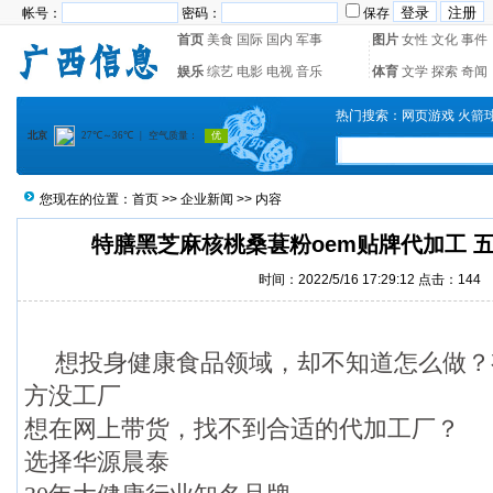
帐号：
密码：
保存
首页
美食
国际
国内
军事
图片
女性
文化
事件
娱乐
综艺
电影
电视
音乐
体育
文学
探索
奇闻
热门搜索：
网页游戏
火箭
您现在的位置：
首页
>>
企业新闻
>> 内容
特膳黑芝麻核桃桑葚粉oem贴牌代加工 
时间：2022/5/16 17:29:12 点击：
144
想投身健康食品领域，却不知道怎么做？
方没工厂
想在网上带货，找不到合适的代加工厂？
选择华源晨泰