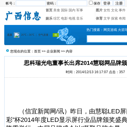
帐号：
密码：
保存
首页
美食
国际
国内
军事
图片
女性
文化
事件
娱乐
综艺
电影
电视
音乐
体育
文学
探索
奇闻
热门搜索：
网页游戏
火箭
您现在的位置：
首页
>>
企业新闻
>> 内容
思科瑞光电董事长出席2014慧聪网品牌
时间：2014/12/13 16:17:07 点击：
357
（
信宜新闻
网/讯）昨日，由慧聪LED
彩”杯2014年度LED显示屏行业品牌颁奖