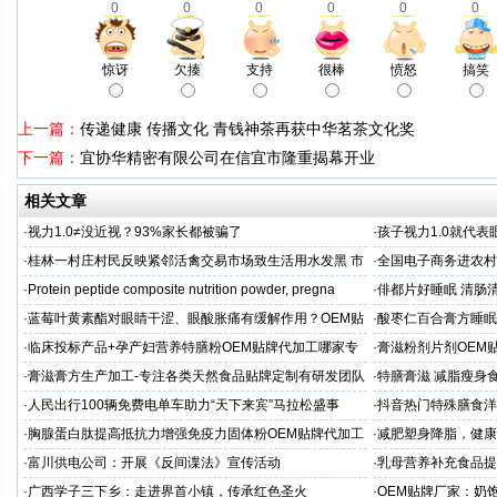
0
0
0
0
0
0
惊讶
欠揍
支持
很棒
愤怒
搞笑
上一篇：
传递健康 传播文化 青钱神茶再获中华茗茶文化奖
下一篇：
宜协华精密有限公司在信宜市隆重揭幕开业
相关文章
·
视力1.0≠没近视？93%家长都被骗了
·
孩子视力1.0就代
·
桂林一村庄村民反映紧邻活禽交易市场致生活用水发黑 市
·
全国电子商务进农村
场称属“造谣”，联合调查组介入调查
利开班
·
Protein peptide composite nutrition powder, pregna
·
俳都片好睡眠 清肠
·
蓝莓叶黄素酯对眼睛干涩、眼酸胀痛有缓解作用？OEM贴
·
酸枣仁百合膏方睡眠
牌代工
厂
·
临床投标产品+孕产妇营养特膳粉OEM贴牌代加工哪家专
·
膏滋粉剂片剂OEM
业
·
膏滋膏方生产加工-专注各类天然食品贴牌定制有研发团队
·
特膳膏滋 减脂瘦身
厂家
务商
·
人民出行100辆免费电单车助力“天下来宾”马拉松盛事
·
抖音热门特殊膳食洋
牌加工
·
胸腺蛋白肽提高抵抗力增强免疫力固体粉OEM贴牌代加工
·
减肥塑身降脂，健康
服务商
服务商
·
富川供电公司：开展《反间谍法》宣传活动
·
乳母营养补充食品提
工
·
广西学子三下乡：走进界首小镇，传承红色圣火
·
OEM贴牌厂家：奶