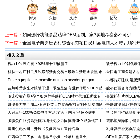
0
0
0
0
0
0
惊讶
欠揍
支持
很棒
愤怒
搞笑
上一篇：
如何选择功能食品贴牌OEM定制厂家?实地考察必不可少
下一篇：
全国电子商务进农村综合示范项目灵川县电商人才培训顺利
相关文章
·
视力1.0≠没近视？93%家长都被骗了
·
孩子视力1.0就代
·
桂林一村庄村民反映紧邻活禽交易市场致生活用水发黑 市
·
全国电子商务进农村
场称属“造谣”，联合调查组介入调查
利开班
·
Protein peptide composite nutrition powder, pregna
·
俳都片好睡眠 清肠
·
蓝莓叶黄素酯对眼睛干涩、眼酸胀痛有缓解作用？OEM贴
·
酸枣仁百合膏方睡眠
牌代工
厂
·
临床投标产品+孕产妇营养特膳粉OEM贴牌代加工哪家专
·
膏滋粉剂片剂OEM
业
·
膏滋膏方生产加工-专注各类天然食品贴牌定制有研发团队
·
特膳膏滋 减脂瘦身
厂家
务商
·
人民出行100辆免费电单车助力“天下来宾”马拉松盛事
·
抖音热门特殊膳食洋
牌加工
·
胸腺蛋白肽提高抵抗力增强免疫力固体粉OEM贴牌代加工
·
减肥塑身降脂，健康
服务商
服务商
·
富川供电公司：开展《反间谍法》宣传活动
·
乳母营养补充食品提
工
·
广西学子三下乡：走进界首小镇，传承红色圣火
·
OEM贴牌厂家：奶