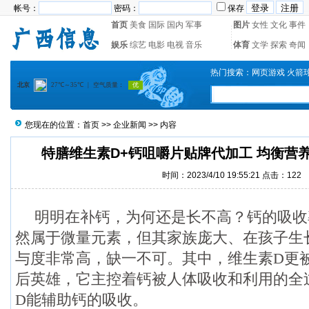
帐号：
密码：
保存
首页
美食
国际
国内
军事
图片
女性
文化
事件
娱乐
综艺
电影
电视
音乐
体育
文学
探索
奇闻
热门搜索：
网页游戏
火箭
您现在的位置：
首页
>>
企业新闻
>> 内容
特膳维生素D+钙咀嚼片贴牌代加工 均衡营
时间：2023/4/10 19:55:21 点击：
122
明明在补钙，为何还是长不高？钙的吸收
然属于微量元素，但其家族庞大、在孩子生
与度非常高，缺一不可。其中，维生素D更
后英雄，它主控着钙被人体吸收和利用的全
D能辅助钙的吸收。