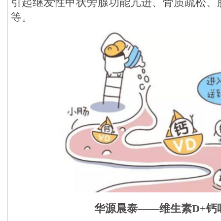
引起继发性甲状旁腺功能亢进、骨质疏松、
等。
华源晨泰——维生素D+钙