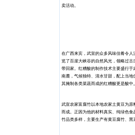
卖活动。
在广西来宾，武宣的众多风味佳肴令人
览了百崖大峡谷的自然风光，领略过古
带回家。红糟酸的制作技术主要盛行于
南麓，气候独特、清水甘甜，配上当地
其腌制各类菜蔬而成的红糟酸更是酸中
武宣农家富腐竹以本地农家土黄豆为原
而成。正因为他的材料真实、纯绿色食
竹品类多样，主要生产有黄豆腐竹、黑