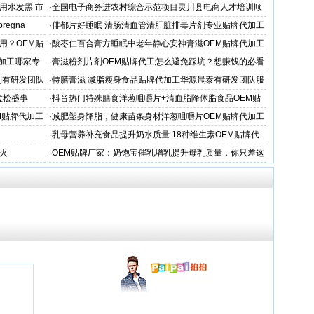
用水发黑 市
·
全国电子商务进农村综合示范项目灵川县电商人才培训顺
利开班
 pregna
·
俳都片好睡眠 清肠清血管清肝脏排毒片剂专业贴牌代加工
用？OEM贴
·
酸枣仁百合膏方睡眠中老年静心安神膏滋OEM贴牌代加工
厂
加工哪家专
·
膏滋粉剂片剂OEM贴牌代工怎么避免踩坑？想赚钱的必看
制有研发团队
·
特膳膏滋 减脂瘦身食品贴牌代加工华源晨泰有研发团队服
务商
拉松盛事
·
抖音热门特殊膳食洋葱咀嚼片+清血脂降体脂食品OEM贴
牌加工
M贴牌代加工
·
减肥塑身降脂，健康苗条身材洋葱咀嚼片OEM贴牌代加工
服务商
·
乳母营养补充食品提升奶水质量 18种维生素OEM贴牌代
工
火
·
OEM贴牌厂家：奶饱宝催乳增乳提升母乳质量，你只差这
一步！