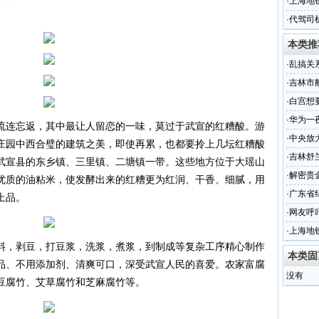
·
上海地
·
代驾司
本类推
·
乱搞关
·
吉林市
楼身亡
·
白宫想
中除掉
·
华为一
流连忘返，其中最让人留恋的一味，莫过于武宣的红糟酸。游
·
中央放
庄园中西合璧的建筑之美，即使再累，也都要拎上几坛红糟酸
·
吉林舒
武宣县的东乡镇、三里镇、二塘镇一带。这些地方位于大瑶山
拦住后
·
解密贵
优质的油粘米，使发酵出来的红糟更为红润、干香、细腻，用
·
广东省
上品。
召开
·
网友呼
·
上海地
料，剥豆，打豆浆，洗浆，煮浆，到制成等复杂工序精心制作
本类固
品、不用添加剂、清爽可口，深受武宣人民的喜爱。农家富腐
没有
豆腐竹、艾草腐竹和芝麻腐竹等。