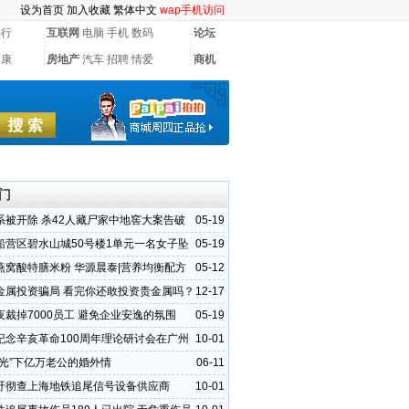
设为首页
加入收藏
繁体中文
wap手机访问
银行
互联网
电脑
手机
数码
论坛
健康
房地产
汽车
招聘
情爱
商机
门
系被开除 杀42人藏尸家中地窖大案告破
05-19
船营区碧水山城50号楼1单元一名女子坠
05-19
燕窝酸特膳米粉 华源晨泰|营养均衡配方
05-12
金属投资骗局 看完你还敢投资贵金属吗？
12-17
夜裁掉7000员工 避免企业安逸的氛围
05-19
纪念辛亥革命100周年理论研讨会在广州
10-01
高光”下亿万老公的婚外情
06-11
吁彻查上海地铁追尾信号设备供应商
10-01