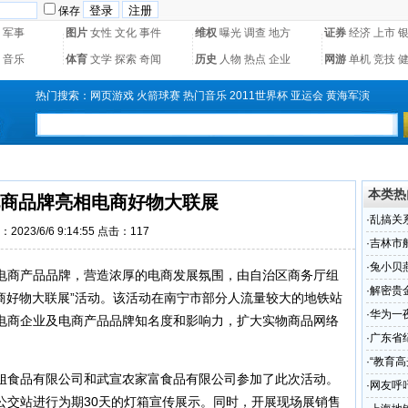
保存
军事
图片
女性
文化
事件
维权
曝光
调查
地方
证券
经济
上市
音乐
体育
文学
探索
奇闻
历史
人物
热点
企业
网游
单机
竞技
热门搜索：
网页游戏
火箭球赛
热门音乐
2011世界杯
亚运会
黄海军演
本类热
商品牌亮相电商好物大联展
·
乱搞关
2023/6/6 9:14:55 点击：
117
·
吉林市
楼身亡
·
兔小贝
电商产品品牌，营造浓厚的电商发展氛围，由自治区商务厅组
科学
·
解密贵
商好物大联展”活动。该活动在南宁市部分人流量较大的地铁站
·
华为一
电商企业及电商产品品牌知名度和影响力，扩大实物商品网络
·
广东省
召开
·
“教育
姐食品有限公司和武宣农家富食品有限公司参加了此次活动。
·
网友呼
公交站进行为期30天的灯箱宣传展示。同时，开展现场展销售