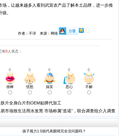
市场，让越来越多人看到武宣农产品了解本土品牌，进一步推
升级。
作者：不详 来源：网络
已有
0
人表态：
0
0
0
0
0
很棒
愤怒
搞笑
恶心
不解
肤片全身白片剂OEM贴牌代加工
易市场致生活用水发黑 市场称属“造谣”，联合调查组介入调查
·
孩子视力1.0就代表眼睛完全没问题吗？