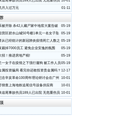
铁追尾事故伤员189人已出院 无危重伤员
10-01
机月入过万元
01-11
荐
系被开除 杀42人藏尸家中地窖大案告破
05-19
船营区碧水山城50号楼1单元一名女子坠
05-19
要从已经统计的新冠肺炎疫情死亡人数之
05-19
两类人
夜裁掉7000员工 避免企业安逸的氛围
05-19
大招！推进房地产税!
05-19
兰一女子在疫情之下强行遛狗 被工作人员
05-19
当场撒泼
金属投资骗局 看完你还敢投资贵金属吗？
12-17
纪念辛亥革命100周年理论研讨会在广州
10-01
吁彻查上海地铁追尾信号设备供应商
10-01
铁追尾事故伤员189人已出院 无危重伤员
10-01
顶