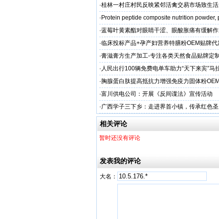
·
桂林一村庄村民反映紧邻活禽交易市场致生活
场称属“造谣”，联合调查组介入调查
·
Protein peptide composite nutrition powder,
·
蓝莓叶黄素酯对眼睛干涩、眼酸胀痛有缓解作
牌代工
·
临床投标产品+孕产妇营养特膳粉OEM贴牌代
业
·
膏滋膏方生产加工-专注各类天然食品贴牌定
厂家
·
人民出行100辆免费电单车助力“天下来宾”马
·
胸腺蛋白肽提高抵抗力增强免疫力固体粉OE
服务商
·
富川供电公司：开展《反间谍法》宣传活动
·
广西学子三下乡：走进界首小镇，传承红色圣
相关评论
暂时还没有评论
发表我的评论
大名：