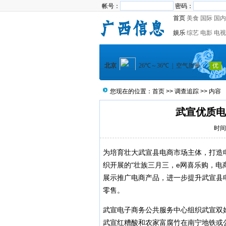
帐号：
密码：
首页
美食
国际
国内
娱乐
综艺
电影
电视
您现在的位置：
首页
>>
调查追踪
>> 内容
武宣优质电
时间：
为培育壮大武宣县电商市场主体，打造
织开展的“壮族三月三，e网喜乐购，电
展示推广电商产品，进一步提升武宣县
零售。
武宣电子商务公共服务中心组织武宣双
武宣红糟酸和农家富腐竹在南宁地铁或