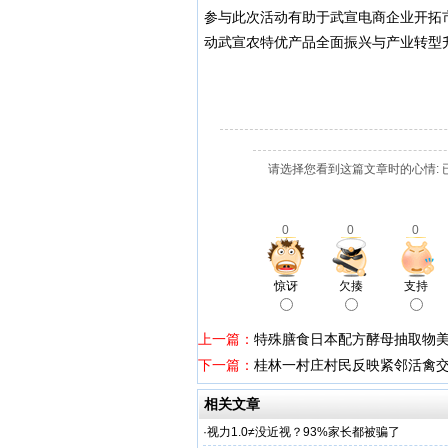
参与此次活动有助于武宣电商企业开拓
动武宣农特优产品全面振兴与产业转型
请选择您看到这篇文章时的心情: 
0
0
0
惊讶
欠揍
支持
上一篇：
特殊膳食日本配方酵母抽取物美
下一篇：
桂林一村庄村民反映紧邻活禽交
相关文章
·
视力1.0≠没近视？93%家长都被骗了