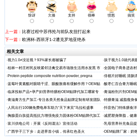
惊讶
欠揍
支持
很棒
愤怒
搞笑
上一篇：
比赛过程中苏伟抡与前队友扭打起来
下一篇：
欧洲杯-西班牙1-2遭克罗地亚绝杀
相关文章
·
视力1.0≠没近视？93%家长都被骗了
·
孩子视力1.0就代
·
桂林一村庄村民反映紧邻活禽交易市场致生活用水发黑 市
·
全国电子商务进农村
场称属“造谣”，联合调查组介入调查
利开班
·
Protein peptide composite nutrition powder, pregna
·
俳都片好睡眠 清肠
·
蓝莓叶黄素酯对眼睛干涩、眼酸胀痛有缓解作用？OEM贴
·
酸枣仁百合膏方睡眠
牌代工
厂
·
临床投标产品+孕产妇营养特膳粉OEM贴牌代加工哪家专
·
膏滋粉剂片剂OEM
业
·
膏滋膏方生产加工-专注各类天然食品贴牌定制有研发团队
·
特膳膏滋 减脂瘦身
厂家
务商
·
人民出行100辆免费电单车助力“天下来宾”马拉松盛事
·
抖音热门特殊膳食洋
牌加工
·
胸腺蛋白肽提高抵抗力增强免疫力固体粉OEM贴牌代加工
·
减肥塑身降脂，健康
服务商
服务商
·
富川供电公司：开展《反间谍法》宣传活动
·
乳母营养补充食品提
工
·
广西学子三下乡：走进界首小镇，传承红色圣火
·
OEM贴牌厂家：奶