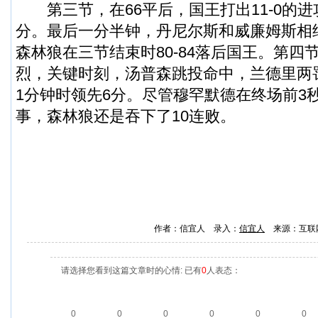
第三节，在66平后，国王打出11-0的进
分。最后一分半钟，丹尼尔斯和威廉姆斯相
森林狼在三节结束时80-84落后国王。第四
烈，关键时刻，汤普森跳投命中，兰德里两
1分钟时领先6分。尽管穆罕默德在终场前3
事，森林狼还是吞下了10连败。
作者：信宜人 录入：
信宜人
来源：互联
请选择您看到这篇文章时的心情: 已有
0
人表态：
0
0
0
0
0
0