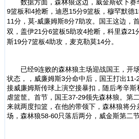
数据方面，森林狼这边，威金斯砍下赛季
9篮板和4抢断，迪恩15分9篮板，穆罕默德
11分，莫-威廉姆斯8分7助攻。
国王这边，
双，盖伊21分6篮板5助攻4抢断，科里森21
斯19分7篮板4助攻，麦克勒莫14分。
已经9连败的森林狼主场迎战国王，开场
状态，，威廉姆斯3分命中后，国王打出11-
接威廉姆斯传球上演空接暴扣，随后考辛斯
虐篮筐。首节，国王37-29领先森林狼。第
来就两度扣篮，在他的带领下，森林狼将分
场，森林狼58-60只落后两分，威金斯第二