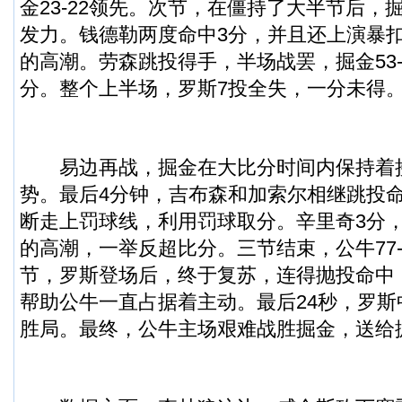
金23-22领先。次节，在僵持了大半节后，
发力。钱德勒两度命中3分，并且还上演暴扣
的高潮。劳森跳投得手，半场战罢，掘金53-
分。整个上半场，罗斯7投全失，一分未得
易边再战，掘金在大比分时间内保持着接
势。最后4分钟，吉布森和加索尔相继跳投
断走上罚球线，利用罚球取分。辛里奇3分，公
的高潮，一举反超比分。三节结束，公牛77-
节，罗斯登场后，终于复苏，连得抛投命中
帮助公牛一直占据着主动。最后24秒，罗
胜局。最终，公牛主场艰难战胜掘金，送给