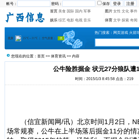
帐号：
密码：
保存
首页
美食
国际
国内
军事
图片
女性
文化
事件
娱乐
综艺
电影
电视
音乐
体育
文学
探索
奇闻
热门搜索：
网页游戏
火箭
您现在的位置：
首页
>>
体育资讯
>> 内容
公牛险胜掘金 状元27分狼队遭
时间：2015/1/3 8:45:58 点击：
219
（
信宜新闻
网/讯）北京时间1月2日，
场常规赛，公牛在上半场落后掘金11分的