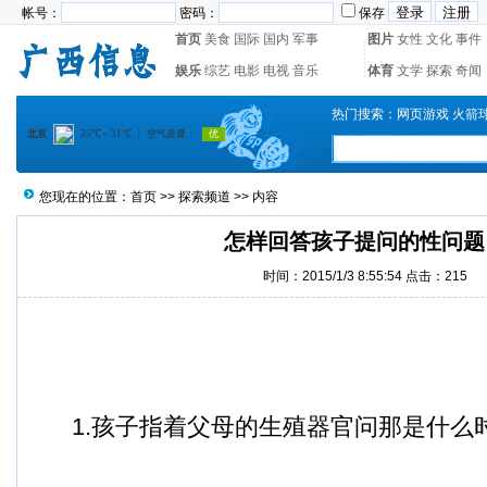
帐号：
密码：
保存
首页
美食
国际
国内
军事
图片
女性
文化
事件
娱乐
综艺
电影
电视
音乐
体育
文学
探索
奇闻
热门搜索：
网页游戏
火箭
您现在的位置：
首页
>>
探索频道
>> 内容
怎样回答孩子提问的性问题
时间：2015/1/3 8:55:54 点击：
215
1.孩子指着父母的生殖器官问那是什么