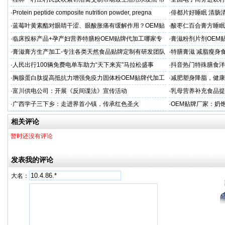
场称属“造谣”，联合调查组介入调查
利开班
·
Protein peptide composite nutrition powder, pregna
·
俳都片好睡眠 清肠
·
蓝莓叶黄素酯对眼睛干涩、眼酸胀痛有缓解作用？OEM贴
·
酸枣仁百合膏方睡眠
牌代工
厂
·
临床投标产品+孕产妇营养特膳粉OEM贴牌代加工哪家专
·
膏滋粉剂片剂OEM
业
·
膏滋膏方生产加工-专注各类天然食品贴牌定制有研发团队
·
特膳膏滋 减脂瘦身
厂家
务商
·
人民出行100辆免费电单车助力“天下来宾”马拉松盛事
·
抖音热门特殊膳食洋
牌加工
·
胸腺蛋白肽提高抵抗力增强免疫力固体粉OEM贴牌代加工
·
减肥塑身降脂，健康
服务商
服务商
·
富川供电公司：开展《反间谍法》宣传活动
·
乳母营养补充食品提
工
·
广西学子三下乡：走进界首小镇，传承红色圣火
·
OEM贴牌厂家：奶
一步！
相关评论
暂时还没有评论
发表我的评论
大名：