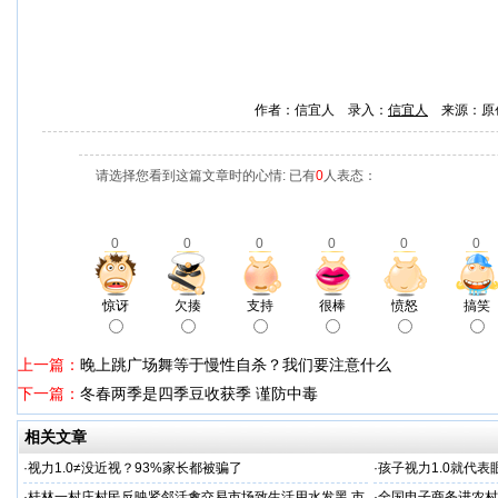
作者：信宜人 录入：
信宜人
来源：原
请选择您看到这篇文章时的心情: 已有
0
人表态：
0
0
0
0
0
0
惊讶
欠揍
支持
很棒
愤怒
搞笑
上一篇：
晚上跳广场舞等于慢性自杀？我们要注意什么
下一篇：
冬春两季是四季豆收获季 谨防中毒
相关文章
·
视力1.0≠没近视？93%家长都被骗了
·
孩子视力1.0就代
·
桂林一村庄村民反映紧邻活禽交易市场致生活用水发黑 市
·
全国电子商务进农村