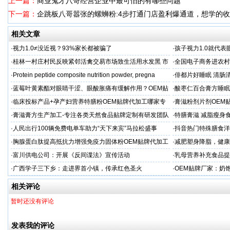
上一篇：
商业鬼才八哥经营企业中最可怕的有哪些问题
下一篇：
企跳板八哥嚣张的螺蛳粉:4步打通门店盈利爆通道，想学的
相关文章
·
视力1.0≠没近视？93%家长都被骗了
·
孩子视力1.0就代
·
桂林一村庄村民反映紧邻活禽交易市场致生活用水发黑 市
·
全国电子商务进农村
场称属“造谣”，联合调查组介入调查
利开班
·
Protein peptide composite nutrition powder, pregna
·
俳都片好睡眠 清肠
·
蓝莓叶黄素酯对眼睛干涩、眼酸胀痛有缓解作用？OEM贴
·
酸枣仁百合膏方睡眠
牌代工
厂
·
临床投标产品+孕产妇营养特膳粉OEM贴牌代加工哪家专
·
膏滋粉剂片剂OEM
业
·
膏滋膏方生产加工-专注各类天然食品贴牌定制有研发团队
·
特膳膏滋 减脂瘦身
厂家
务商
·
人民出行100辆免费电单车助力“天下来宾”马拉松盛事
·
抖音热门特殊膳食洋
牌加工
·
胸腺蛋白肽提高抵抗力增强免疫力固体粉OEM贴牌代加工
·
减肥塑身降脂，健康
服务商
服务商
·
富川供电公司：开展《反间谍法》宣传活动
·
乳母营养补充食品提
工
·
广西学子三下乡：走进界首小镇，传承红色圣火
·
OEM贴牌厂家：奶
一步！
相关评论
暂时还没有评论
发表我的评论