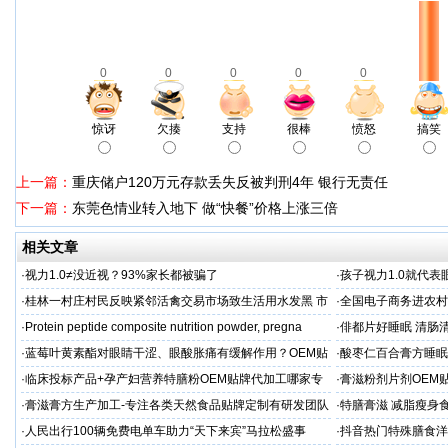
0
0
0
0
0
惊讶
欠揍
支持
很棒
愤怒
搞笑
上一篇：
重庆储户120万元存款丢失反被判刑4年 银行无责任
下一篇：
东莞色情业转入地下 做“快餐”价格上涨三倍
相关文章
·
视力1.0≠没近视？93%家长都被骗了
·
孩子视力1.0就代
·
桂林一村庄村民反映紧邻活禽交易市场致生活用水发黑 市
·
全国电子商务进农村
场称属“造谣”，联合调查组介入调查
利开班
·
Protein peptide composite nutrition powder, pregna
·
俳都片好睡眠 清肠
·
蓝莓叶黄素酯对眼睛干涩、眼酸胀痛有缓解作用？OEM贴
·
酸枣仁百合膏方睡眠
牌代工
厂
·
临床投标产品+孕产妇营养特膳粉OEM贴牌代加工哪家专
·
膏滋粉剂片剂OEM
业
·
膏滋膏方生产加工-专注各类天然食品贴牌定制有研发团队
·
特膳膏滋 减脂瘦身
厂家
务商
·
人民出行100辆免费电单车助力“天下来宾”马拉松盛事
·
抖音热门特殊膳食洋