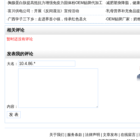
牌加工
·
胸腺蛋白肽提高抵抗力增强免疫力固体粉OEM贴牌代加工
·
减肥塑身降脂，健康
服务商
服务商
·
富川供电公司：开展《反间谍法》宣传活动
·
乳母营养补充食品提
工
·
广西学子三下乡：走进界首小镇，传承红色圣火
·
OEM贴牌厂家：奶
一步！
相关评论
暂时还没有评论
发表我的评论
大名：
内容：
关于我们
|
服务条款
|
法律声明
|
文章发布
|
在线留言
|