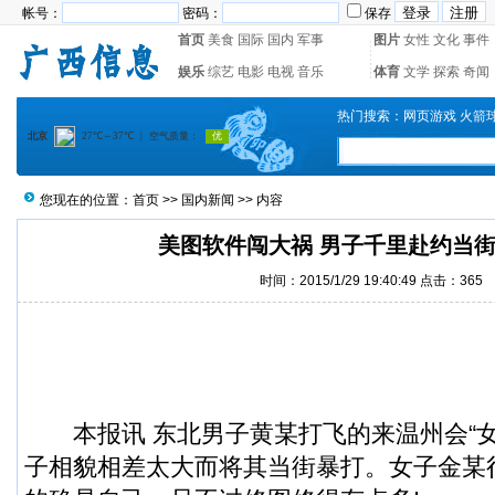
帐号：
密码：
保存
首页
美食
国际
国内
军事
图片
女性
文化
事件
娱乐
综艺
电影
电视
音乐
体育
文学
探索
奇闻
热门搜索：
网页游戏
火箭
您现在的位置：
首页
>>
国内新闻
>> 内容
美图软件闯大祸 男子千里赴约当街
时间：2015/1/29 19:40:49 点击：
365
本报讯
东北男子
黄某打飞的来温州会“
子相貌相差太大而将其当街暴打。女子金某