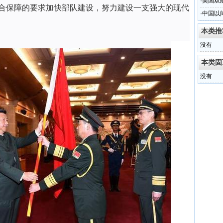
能力
·
美国双航
合保障的要求加快部队建设，努力建设一支强大的现代
·
中国以
本类推
没有
本类固
没有