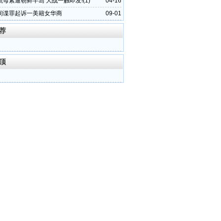
母紧逼朝鲜半岛 大战一触即发!(1)
04-16
间谍罪起诉一美籍女华商
09-01
荐
顶