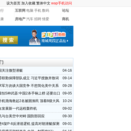
设为首页
加入收藏
繁体中文
wap手机访问
银行
互联网
电脑
手机
数码
论坛
健康
房地产
汽车
招聘
情爱
商机
门
国关注微型潜艇
04-16
委联勤保障部队成立 习近平授旗并致词
09-14
求军方勿谈大国竞争 不想简化美中关系
09-28
最怕5种武器:中国2杀手锏上榜 还要出口
09-05
升机渤海救起2名被困渔民 顶着8级大风
10-24
在发展新一代远程轰炸机
09-02
机与台美空中对峙 国防部回应
09-30
进4架P-8反潜巡逻机 提高对朝潜艇探测
09-01