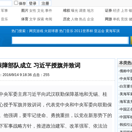
保存
军事
图片
女性
文化
事件
维权
曝光
调查
地方
证券
经济
上市
音乐
体育
文学
探索
奇闻
历史
人物
热点
企业
网游
单机
竞技
热门搜索：
网页游戏
火箭球赛
热门音乐
2011世界杯
亚运会
黄海军演
本类热
保障部队成立 习近平授旗并致词
·
俄称中
2016/9/14 9:18:36 点击：
255
·
中央军
·
白宫要
中央军委主席习近平向武汉联勤保障基地和无锡、桂
·
美海军
俄
·
海军直
心授予军旗并致训词，代表党中央和中央军委向联勤保
·
中国正
。他强调，要牢记使命、勇挑重担，以党在新形势下的
·
中国军
·
韩拟引
下军事战略方针，推进政治建军、改革强军、依法治