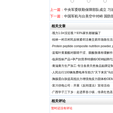
上一篇：
中央军委联勤保障部队成立 习
下一篇：
中国军机与台美空中对峙 国防
相关文章
·
视力1.0≠没近视？93%家长都被骗了
·
桂林一村庄村民反映紧邻活禽交易市场致生活
场称属“造谣”，联合调查组介入调查
·
Protein peptide composite nutrition powder,
·
蓝莓叶黄素酯对眼睛干涩、眼酸胀痛有缓解作
牌代工
·
临床投标产品+孕产妇营养特膳粉OEM贴牌代
业
·
膏滋膏方生产加工-专注各类天然食品贴牌定
厂家
·
人民出行100辆免费电单车助力“天下来宾”马
·
胸腺蛋白肽提高抵抗力增强免疫力固体粉OE
服务商
·
富川供电公司：开展《反间谍法》宣传活动
·
广西学子三下乡：走进界首小镇，传承红色圣
相关评论
暂时还没有评论