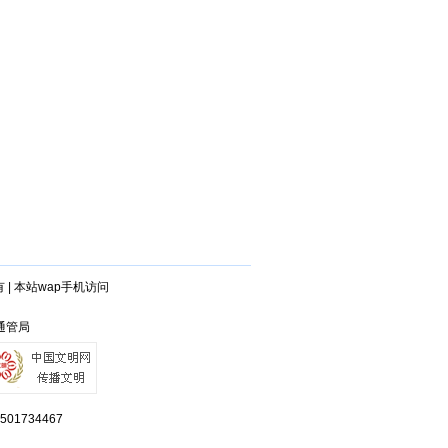
有
|
本站wap手机访问
西通管局
734467