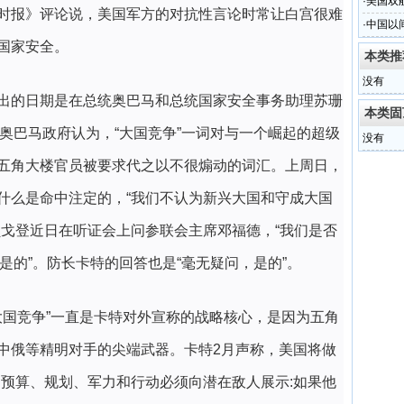
能力
·
美国双航
时报》评论说，美国军方的对抗性言论时常让白宫很难
·
中国以
国家安全。
本类推
没有
出的日期是在总统奥巴马和总统国家安全事务助理苏珊
本类固
。奥巴马政府认为，“大国竞争”一词对与一个崛起的超级
没有
五角大楼官员被要求代之以不很煽动的词汇。上周日，
什么是命中注定的，“我们不认为新兴大国和守成大国
员戈登近日在听证会上问参联会主席邓福德，“我们是否
“是的”。防长卡特的回答也是“毫无疑问，是的”。
大国竞争”一直是卡特对外宣称的战略核心，是因为五角
中俄等精明对手的尖端武器。卡特2月声称，美国将做
的预算、规划、军力和行动必须向潜在敌人展示:如果他