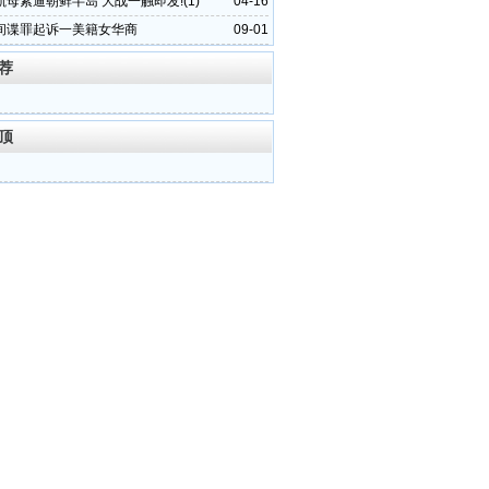
母紧逼朝鲜半岛 大战一触即发!(1)
04-16
间谍罪起诉一美籍女华商
09-01
荐
顶