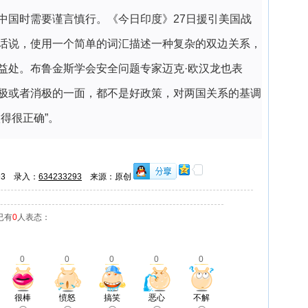
中国时需要谨言慎行。《今日印度》27日援引美国战
话说，使用一个简单的词汇描述一种复杂的双边关系，
益处。布鲁金斯学会安全问题专家迈克·欧汉龙也表
极或者消极的一面，都不是好政策，对两国关系的基调
得很正确”。
293 录入：
634233293
来源：原创
已有
0
人表态：
0
0
0
0
0
很棒
愤怒
搞笑
恶心
不解