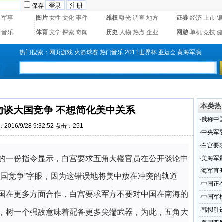
保存
军事
图片
女性
文化
事件
维权
曝光
调查
地方
证券
经济
上市
音乐
体育
文学
探索
奇闻
历史
人物
热点
企业
网游
单机
竞技
热门搜索：
网页游戏
火箭球赛
热门音乐
2011世界杯
亚运会
黄海军演
本类热
勿谈大国竞争 不想简化美中关系
·
俄称中
2016/9/28 9:32:52 点击：
251
·
中央军
·
白宫要
的一份指令显示，白宫要求五角大楼官员在公开谈论中
·
美海军
俄
·
海军直
大国竞争”字眼，因为这错误地将美中放在冲突的轨道
·
中国正
国在更多方面合作，白宫要求军方不要对中国在南海的
·
中国军
·
韩拟引
，树一个强敌意味着配备更多尖端武器，为此，五角大