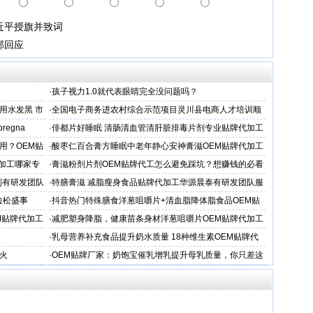
近平授旗并致词
部回应
·
孩子视力1.0就代表眼睛完全没问题吗？
用水发黑 市
·
全国电子商务进农村综合示范项目灵川县电商人才培训顺
利开班
 pregna
·
俳都片好睡眠 清肠清血管清肝脏排毒片剂专业贴牌代加工
用？OEM贴
·
酸枣仁百合膏方睡眠中老年静心安神膏滋OEM贴牌代加工
厂
加工哪家专
·
膏滋粉剂片剂OEM贴牌代工怎么避免踩坑？想赚钱的必看
制有研发团队
·
特膳膏滋 减脂瘦身食品贴牌代加工华源晨泰有研发团队服
务商
拉松盛事
·
抖音热门特殊膳食洋葱咀嚼片+清血脂降体脂食品OEM贴
牌加工
M贴牌代加工
·
减肥塑身降脂，健康苗条身材洋葱咀嚼片OEM贴牌代加工
服务商
·
乳母营养补充食品提升奶水质量 18种维生素OEM贴牌代
工
火
·
OEM贴牌厂家：奶饱宝催乳增乳提升母乳质量，你只差这
一步！