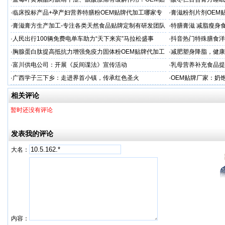
牌代工
厂
·
临床投标产品+孕产妇营养特膳粉OEM贴牌代加工哪家专
·
膏滋粉剂片剂OEM
业
·
膏滋膏方生产加工-专注各类天然食品贴牌定制有研发团队
·
特膳膏滋 减脂瘦身
厂家
务商
·
人民出行100辆免费电单车助力“天下来宾”马拉松盛事
·
抖音热门特殊膳食洋
牌加工
·
胸腺蛋白肽提高抵抗力增强免疫力固体粉OEM贴牌代加工
·
减肥塑身降脂，健康
服务商
服务商
·
富川供电公司：开展《反间谍法》宣传活动
·
乳母营养补充食品提
工
·
广西学子三下乡：走进界首小镇，传承红色圣火
·
OEM贴牌厂家：奶
一步！
相关评论
暂时还没有评论
发表我的评论
大名：
内容：