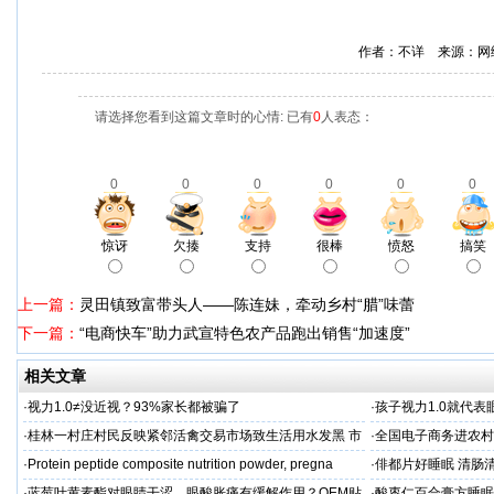
作者：不详 来源：网
请选择您看到这篇文章时的心情: 已有
0
人表态：
0
0
0
0
0
0
惊讶
欠揍
支持
很棒
愤怒
搞笑
上一篇：
灵田镇致富带头人——陈连妹，牵动乡村“腊”味蕾
下一篇：
“电商快车”助力武宣特色农产品跑出销售“加速度”
相关文章
·
视力1.0≠没近视？93%家长都被骗了
·
孩子视力1.0就代
·
桂林一村庄村民反映紧邻活禽交易市场致生活用水发黑 市
·
全国电子商务进农村
场称属“造谣”，联合调查组介入调查
利开班
·
Protein peptide composite nutrition powder, pregna
·
俳都片好睡眠 清肠
·
蓝莓叶黄素酯对眼睛干涩、眼酸胀痛有缓解作用？OEM贴
·
酸枣仁百合膏方睡眠