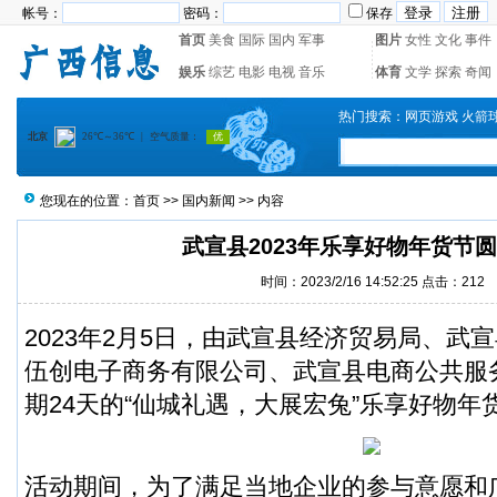
帐号：
密码：
保存
首页
美食
国际
国内
军事
图片
女性
文化
事件
娱乐
综艺
电影
电视
音乐
体育
文学
探索
奇闻
热门搜索：
网页游戏
火箭
您现在的位置：
首页
>>
国内新闻
>> 内容
武宣县2023年乐享好物年货节
时间：2023/2/16 14:52:25 点击：
212
2023年2月5日，由武宣县经济贸易局、武
伍创电子商务有限公司、武宣县电商公共服
期24天的“仙城礼遇，大展宏兔”乐享好物
活动期间，为了满足当地企业的参与意愿和