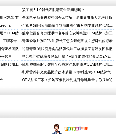
·
孩子视力1.0就代表眼睛完全没问题吗？
用水发黑 市
·
全国电子商务进农村综合示范项目灵川县电商人才培训顺
利开班
 pregna
·
俳都片好睡眠 清肠清血管清肝脏排毒片剂专业贴牌代加工
用？OEM贴
·
酸枣仁百合膏方睡眠中老年静心安神膏滋OEM贴牌代加工
厂
加工哪家专
·
膏滋粉剂片剂OEM贴牌代工怎么避免踩坑？想赚钱的必看
制有研发团队
·
特膳膏滋 减脂瘦身食品贴牌代加工华源晨泰有研发团队服
务商
拉松盛事
·
抖音热门特殊膳食洋葱咀嚼片+清血脂降体脂食品OEM贴
牌加工
M贴牌代加工
·
减肥塑身降脂，健康苗条身材洋葱咀嚼片OEM贴牌代加工
服务商
·
乳母营养补充食品提升奶水质量 18种维生素OEM贴牌代
工
火
·
OEM贴牌厂家：奶饱宝催乳增乳提升母乳质量，你只差这
一步！