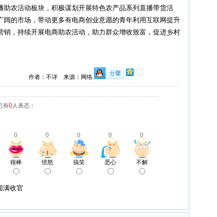
播助农活动板块，积极谋划开展特色农产品系列直播带货活
广阔的市场，带动更多有电商创业意愿的青年利用互联网提升
营销，持续开展电商助农活动，助力群众增收致富，促进乡村
作者：不详 来源：网络
已有
0
人表态：
0
0
0
0
0
很棒
愤怒
搞笑
恶心
不解
圆满收官