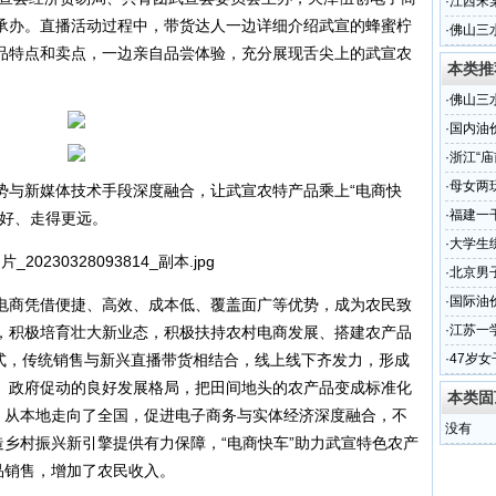
·
江西宋
承办。直播活动过程中，带货达人一边详细介绍武宣的蜂蜜柠
·
佛山三
品特点和卖点，一边亲自品尝体验，充分展现舌尖上的武宣农
本类推
·
佛山三
·
国内油
·
浙江“
·
母女两
势与新媒体技术手段深度融合，让武宣农特产品乘上“电商快
·
福建一
更好、走得更远。
·
大学生
·
北京男
·
国际油
电商凭借便捷、高效、成本低、覆盖面广等优势，成为农民致
调
·
江苏一
，积极培育壮大新业态，积极扶持农村电商发展、搭建农产品
模式，传统销售与新兴直播带货相结合，线上线下齐发力，形成
·
47岁
、政府促动的良好发展格局，把田间地头的农产品变成标准化
本类固
”，从本地走向了全国，促进电子商务与实体经济深度融合，不
没有
造乡村振兴新引擎提供有力保障，“电商快车”助力武宣特色农产
品销售，增加了农民收入。