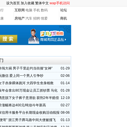
设为首页
加入收藏
繁体中文
wap手机访问
银行
互联网
电脑
手机
数码
论坛
健康
房地产
汽车
招聘
情爱
商机
门
件闯大祸 男子千里赴约当街揍“女神”
01-29
玩微信 爱上同一个男人引争吵
02-06
女子赤身裸体跳河 大四学生舍身相救
01-14
板年会拿出80万现金让员工抓钞票 马化
01-28
人派1亿
酒意脱下女子裤子意泄欲 获刑2年半赔偿
12-19
价涨幅将达400元/吨创今年新高
02-27
家信用卡服务平台长期现金收购活动线报
08-06
大便哥” 浙江男子蹲马路中间大便被撞飞
01-13