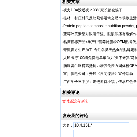
相关文章
·
视力1.0≠没近视？93%家长都被骗了
·
桂林一村庄村民反映紧邻活禽交易市场致生活
场称属“造谣”，联合调查组介入调查
·
Protein peptide composite nutrition powder,
·
蓝莓叶黄素酯对眼睛干涩、眼酸胀痛有缓解作
牌代工
·
临床投标产品+孕产妇营养特膳粉OEM贴牌代
业
·
膏滋膏方生产加工-专注各类天然食品贴牌定
厂家
·
人民出行100辆免费电单车助力“天下来宾”马
·
胸腺蛋白肽提高抵抗力增强免疫力固体粉OE
服务商
·
富川供电公司：开展《反间谍法》宣传活动
·
广西学子三下乡：走进界首小镇，传承红色圣
相关评论
暂时还没有评论
发表我的评论
大名：