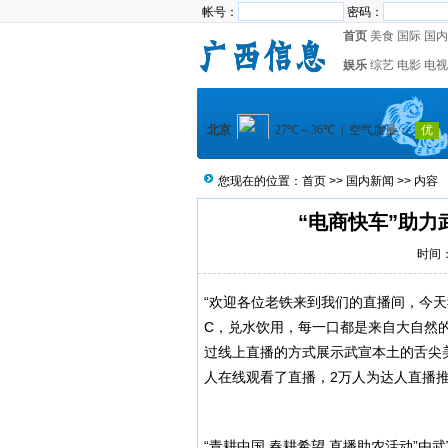
帐号：
密码：
首页
美食
国际
国内
娱乐
综艺
电影
电视
您现在的位置：
首页
>>
国内新闻
>> 内容
“电商快车”助力
时间：2
“欢迎各位老铁来到我们的直播间，今
C，兑水饮用，每一口都是来自大自然的
过线上直播的方式展示武宣本土的舌尖
人在线观看了直播，2万人为达人直播
“青耕中国 春耕希望 直播助农活动”