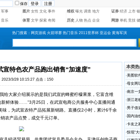
保存
军事
图片
女性
文化
事件
维权
曝光
调查
地方
证券
经济
上市
音乐
体育
文学
探索
奇闻
历史
人物
热点
企业
网游
单机
竞技
热门搜索：
网页游戏
火箭球赛
热门音乐
2011世界杯
亚运会
黄海军演
本类热
武宣特色农产品跑出销售“加速度”
·
美图软
023/3/28 10:15:27 点击：
150
·
母女两
·
南京一
天我给大家介绍展示的是我们武宣的蜂蜜柠檬果浆，它富含维
·
浙江老
新鲜体验……”3月25日，在武宣电商公共服务中心直播间通
腾叫板每
·
男子借
美味，为武宣农特产品拓展新销路。直播仅2小时，累计6千余
2.5万
·
国内油
推销农产品点赞，成交千元订单。
·
卡友之
活动
·
惊现“
由武宣县经济贸易局、共青团武宣县委员会主办，天津伍创电子商