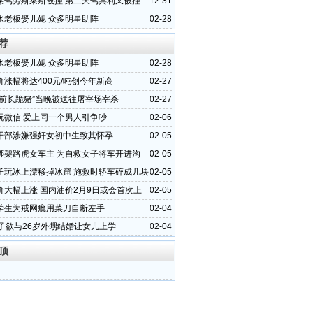
某驾劳斯莱斯被撞 第二天驾宾利又被撞
12-31
水老板娶儿媳 众多明星助阵
02-28
荐
水老板娶儿媳 众多明星助阵
02-28
价涨幅将达400元/吨创今年新高
02-27
庙前长跪猪”当晚被送往屠宰场宰杀
02-27
玩微信 爱上同一个男人引争吵
02-06
干部涉嫌强奸女初中生致其怀孕
02-05
绑架路虎女车主 为自救女子将车开进沟
02-05
子玩冰上漂移掉冰窟 施救时轿车碎成几块
02-05
价大幅上涨 国内油价2月9日或会首次上
02-05
学生为戒网瘾用菜刀自断左手
02-04
女子欲与26岁外甥结婚让女儿上学
02-04
顶